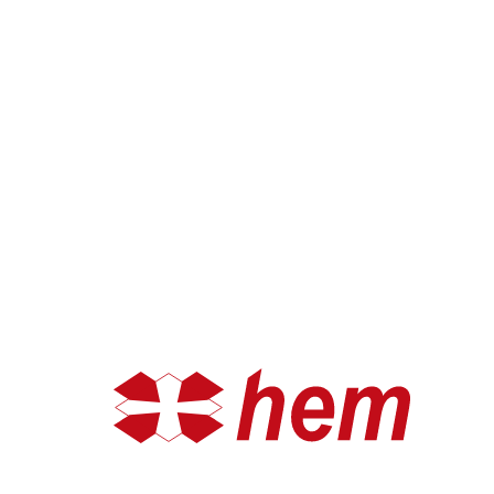
Тест-системы и реагенты к ним
Сухая химия (полоски)
Энтероклоны
Диагностикумы
Сыворотки
Бактериология прочая
Контрольные штаммы
Культивирование
Индикаторы
Пробки
Прочее (пробки)
Пробки целлюлозные
Пакеты
Пробоотборники
Прочее (пакеты)
Прочее
Посуда и изделия общелабораторного назначения
Реагенты прочие
Маркеры
Группы крови
Реагенты для определения групп крови
Сумки термостатированные
Сумки термостатированные
О компании
О компании