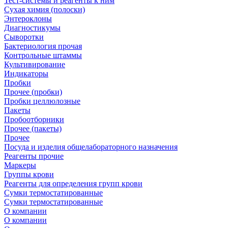
Тест-системы и реагенты к ним
Сухая химия (полоски)
Энтероклоны
Диагностикумы
Сыворотки
Бактериология прочая
Контрольные штаммы
Культивирование
Индикаторы
Пробки
Прочее (пробки)
Пробки целлюлозные
Пакеты
Пробоотборники
Прочее (пакеты)
Прочее
Посуда и изделия общелабораторного назначения
Реагенты прочие
Маркеры
Группы крови
Реагенты для определения групп крови
Сумки термостатированные
Сумки термостатированные
О компании
О компании