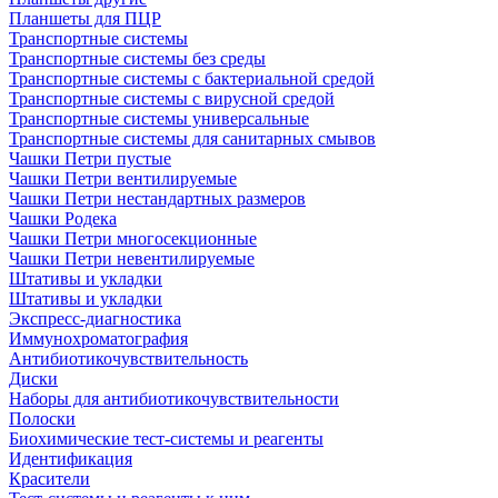
Планшеты для ПЦР
Транспортные системы
Транспортные системы без среды
Транспортные системы с бактериальной средой
Транспортные системы с вирусной средой
Транспортные системы универсальные
Транспортные системы для санитарных смывов
Чашки Петри пустые
Чашки Петри вентилируемые
Чашки Петри нестандартных размеров
Чашки Родека
Чашки Петри многосекционные
Чашки Петри невентилируемые
Штативы и укладки
Штативы и укладки
Экспресс-диагностика
Иммунохроматография
Антибиотикочувствительность
Диски
Наборы для антибиотикочувствительности
Полоски
Биохимические тест-системы и реагенты
Идентификация
Красители