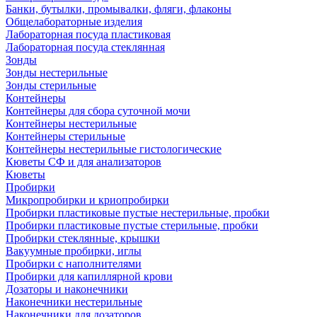
Банки, бутылки, промывалки, фляги, флаконы
Общелабораторные изделия
Лабораторная посуда пластиковая
Лабораторная посуда стеклянная
Зонды
Зонды нестерильные
Зонды стерильные
Контейнеры
Контейнеры для сбора суточной мочи
Контейнеры нестерильные
Контейнеры стерильные
Контейнеры нестерильные гистологические
Кюветы СФ и для анализаторов
Кюветы
Пробирки
Микропробирки и криопробирки
Пробирки пластиковые пустые нестерильные, пробки
Пробирки пластиковые пустые стерильные, пробки
Пробирки стеклянные, крышки
Вакуумные пробирки, иглы
Пробирки с наполнителями
Пробирки для капиллярной крови
Дозаторы и наконечники
Наконечники нестерильные
Наконечники для дозаторов