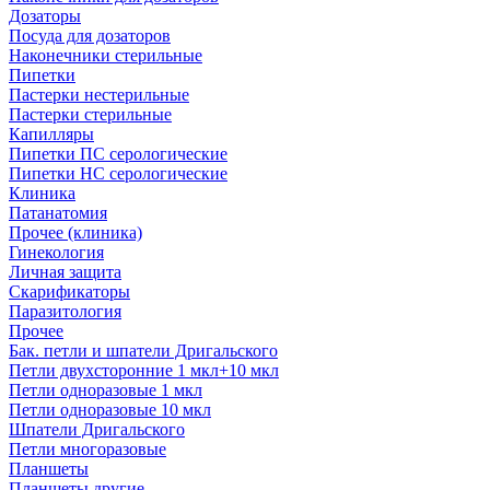
Дозаторы
Посуда для дозаторов
Наконечники стерильные
Пипетки
Пастерки нестерильные
Пастерки стерильные
Капилляры
Пипетки ПС серологические
Пипетки НС серологические
Клиника
Патанатомия
Прочее (клиника)
Гинекология
Личная защита
Скарификаторы
Паразитология
Прочее
Бак. петли и шпатели Дригальского
Петли двухсторонние 1 мкл+10 мкл
Петли одноразовые 1 мкл
Петли одноразовые 10 мкл
Шпатели Дригальского
Петли многоразовые
Планшеты
Планшеты другие