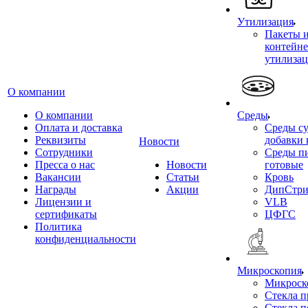
Утилизация
Пакеты 
контейне
утилиза
О компании
О компании
Среды
Оплата и доставка
Среды су
Реквизиты
добавки 
Новости
Сотрудники
Среды п
Пресса о нас
Новости
готовые
Вакансии
Статьи
Кровь
Награды
Акции
ДипСтри
Лицензии и
VLB
сертификаты
ЦФГС
Политика
конфиденциальности
Микроскопия
Микроск
Стекла 
Стекла 