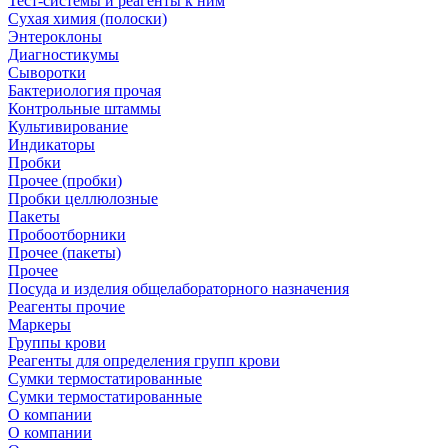
Тест-системы и реагенты к ним
Сухая химия (полоски)
Энтероклоны
Диагностикумы
Сыворотки
Бактериология прочая
Контрольные штаммы
Культивирование
Индикаторы
Пробки
Прочее (пробки)
Пробки целлюлозные
Пакеты
Пробоотборники
Прочее (пакеты)
Прочее
Посуда и изделия общелабораторного назначения
Реагенты прочие
Маркеры
Группы крови
Реагенты для определения групп крови
Сумки термостатированные
Сумки термостатированные
О компании
О компании