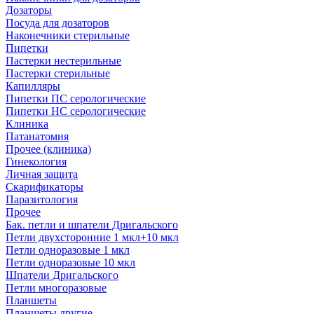
Дозаторы
Посуда для дозаторов
Наконечники стерильные
Пипетки
Пастерки нестерильные
Пастерки стерильные
Капилляры
Пипетки ПС серологические
Пипетки НС серологические
Клиника
Патанатомия
Прочее (клиника)
Гинекология
Личная защита
Скарификаторы
Паразитология
Прочее
Бак. петли и шпатели Дригальского
Петли двухсторонние 1 мкл+10 мкл
Петли одноразовые 1 мкл
Петли одноразовые 10 мкл
Шпатели Дригальского
Петли многоразовые
Планшеты
Планшеты другие