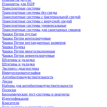
Планшеты для ПЦР
Транспортные системы
Транспортные системы без среды
Транспортные системы с бактериальной средой
Транспортные системы с вирусной средой
Транспортные системы универсальные
Транспортные системы для санитарных смывов
Чашки Петри пустые
Чашки Петри вентилируемые
Чашки Петри нестандартных размеров
Чашки Родека
Чашки Петри многосекционные
Чашки Петри невентилируемые
Штативы и укладки
Штативы и укладки
Экспресс-диагностика
Иммунохроматография
Антибиотикочувствительность
Диски
Наборы для антибиотикочувствительности
Полоски
Биохимические тест-системы и реагенты
Идентификация
Красители