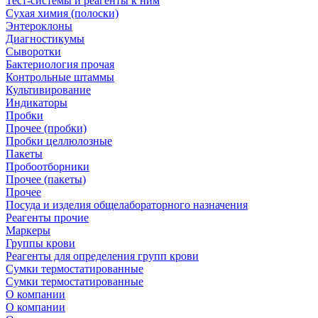
Тест-системы и реагенты к ним
Сухая химия (полоски)
Энтероклоны
Диагностикумы
Сыворотки
Бактериология прочая
Контрольные штаммы
Культивирование
Индикаторы
Пробки
Прочее (пробки)
Пробки целлюлозные
Пакеты
Пробоотборники
Прочее (пакеты)
Прочее
Посуда и изделия общелабораторного назначения
Реагенты прочие
Маркеры
Группы крови
Реагенты для определения групп крови
Сумки термостатированные
Сумки термостатированные
О компании
О компании