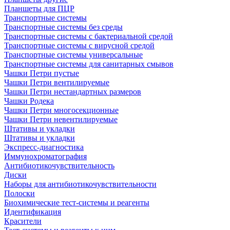
Планшеты для ПЦР
Транспортные системы
Транспортные системы без среды
Транспортные системы с бактериальной средой
Транспортные системы с вирусной средой
Транспортные системы универсальные
Транспортные системы для санитарных смывов
Чашки Петри пустые
Чашки Петри вентилируемые
Чашки Петри нестандартных размеров
Чашки Родека
Чашки Петри многосекционные
Чашки Петри невентилируемые
Штативы и укладки
Штативы и укладки
Экспресс-диагностика
Иммунохроматография
Антибиотикочувствительность
Диски
Наборы для антибиотикочувствительности
Полоски
Биохимические тест-системы и реагенты
Идентификация
Красители