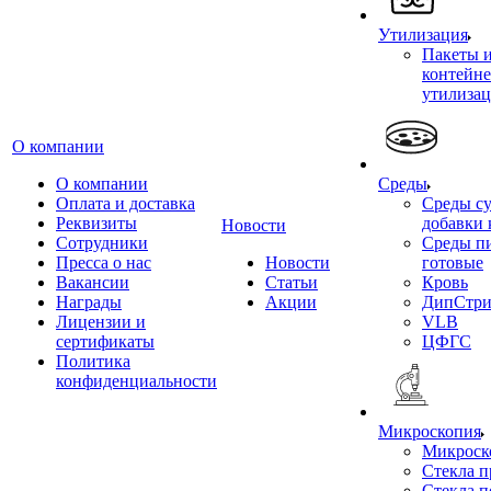
Утилизация
Пакеты 
контейне
утилиза
О компании
О компании
Среды
Оплата и доставка
Среды су
Реквизиты
добавки 
Новости
Сотрудники
Среды п
Пресса о нас
Новости
готовые
Вакансии
Статьи
Кровь
Награды
Акции
ДипСтри
Лицензии и
VLB
сертификаты
ЦФГС
Политика
конфиденциальности
Микроскопия
Микроск
Стекла 
Стекла 