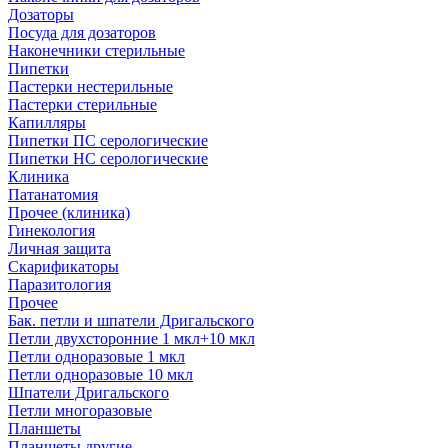
Дозаторы
Посуда для дозаторов
Наконечники стерильные
Пипетки
Пастерки нестерильные
Пастерки стерильные
Капилляры
Пипетки ПС серологические
Пипетки НС серологические
Клиника
Патанатомия
Прочее (клиника)
Гинекология
Личная защита
Скарификаторы
Паразитология
Прочее
Бак. петли и шпатели Дригальского
Петли двухсторонние 1 мкл+10 мкл
Петли одноразовые 1 мкл
Петли одноразовые 10 мкл
Шпатели Дригальского
Петли многоразовые
Планшеты
Планшеты другие