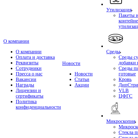
Утилизация
Пакеты 
контейне
утилиза
О компании
О компании
Среды
Оплата и доставка
Среды су
Реквизиты
добавки 
Новости
Сотрудники
Среды п
Пресса о нас
Новости
готовые
Вакансии
Статьи
Кровь
Награды
Акции
ДипСтри
Лицензии и
VLB
сертификаты
ЦФГС
Политика
конфиденциальности
Микроскопия
Микроск
Стекла 
Стекла 