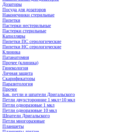
Дозаторы
Посуда для дозаторов
Наконечники стерильные
Пипетки
Пастерки нестерильные
Пастерки стерильные
Капилляры
Пипетки ПС серологические
Пипетки НС серологические
Клиника
Патанатомия
Прочее (клиника)
Гинекология
Личная защита
Скарификаторы
Паразитология
Прочее
Бак. петли и шпатели Дригальского
Петли двухсторонние 1 мкл+10 мкл
Петли одноразовые 1 мкл
Петли одноразовые 10 мкл
Шпатели Дригальского
Петли многоразовые
Планшеты
Планшеты другие