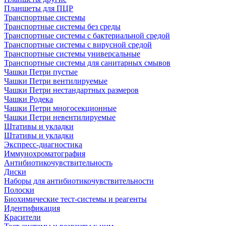
Планшеты для ПЦР
Транспортные системы
Транспортные системы без среды
Транспортные системы с бактериальной средой
Транспортные системы с вирусной средой
Транспортные системы универсальные
Транспортные системы для санитарных смывов
Чашки Петри пустые
Чашки Петри вентилируемые
Чашки Петри нестандартных размеров
Чашки Родека
Чашки Петри многосекционные
Чашки Петри невентилируемые
Штативы и укладки
Штативы и укладки
Экспресс-диагностика
Иммунохроматография
Антибиотикочувствительность
Диски
Наборы для антибиотикочувствительности
Полоски
Биохимические тест-системы и реагенты
Идентификация
Красители