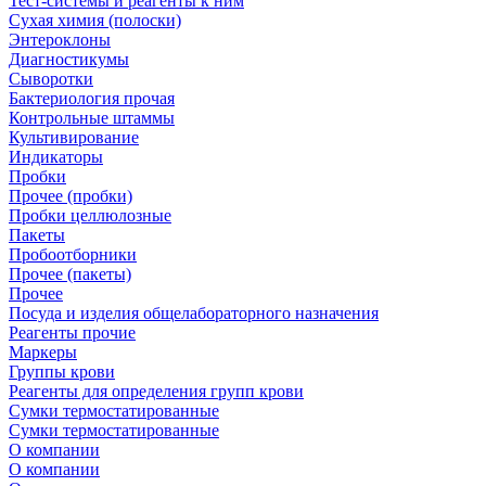
Тест-системы и реагенты к ним
Сухая химия (полоски)
Энтероклоны
Диагностикумы
Сыворотки
Бактериология прочая
Контрольные штаммы
Культивирование
Индикаторы
Пробки
Прочее (пробки)
Пробки целлюлозные
Пакеты
Пробоотборники
Прочее (пакеты)
Прочее
Посуда и изделия общелабораторного назначения
Реагенты прочие
Маркеры
Группы крови
Реагенты для определения групп крови
Сумки термостатированные
Сумки термостатированные
О компании
О компании