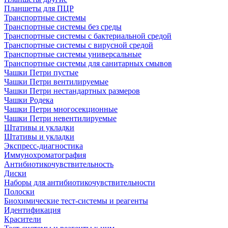
Планшеты для ПЦР
Транспортные системы
Транспортные системы без среды
Транспортные системы с бактериальной средой
Транспортные системы с вирусной средой
Транспортные системы универсальные
Транспортные системы для санитарных смывов
Чашки Петри пустые
Чашки Петри вентилируемые
Чашки Петри нестандартных размеров
Чашки Родека
Чашки Петри многосекционные
Чашки Петри невентилируемые
Штативы и укладки
Штативы и укладки
Экспресс-диагностика
Иммунохроматография
Антибиотикочувствительность
Диски
Наборы для антибиотикочувствительности
Полоски
Биохимические тест-системы и реагенты
Идентификация
Красители