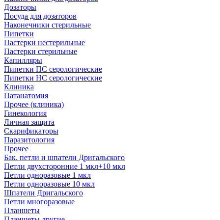
Дозаторы
Посуда для дозаторов
Наконечники стерильные
Пипетки
Пастерки нестерильные
Пастерки стерильные
Капилляры
Пипетки ПС серологические
Пипетки НС серологические
Клиника
Патанатомия
Прочее (клиника)
Гинекология
Личная защита
Скарификаторы
Паразитология
Прочее
Бак. петли и шпатели Дригальского
Петли двухсторонние 1 мкл+10 мкл
Петли одноразовые 1 мкл
Петли одноразовые 10 мкл
Шпатели Дригальского
Петли многоразовые
Планшеты
Планшеты другие