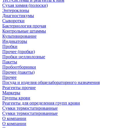
Тест-системы и реагенты к ним
Сухая химия (полоски)
Энтероклоны
Диагностикумы
Сыворотки
Бактериология прочая
Контрольные штаммы
Культивирование
Индикаторы
Пробки
Прочее (пробки)
Пробки целлюлозные
Пакеты
Пробоотборники
Прочее (пакеты)
Прочее
Посуда и изделия общелабораторного назначения
Реагенты прочие
Маркеры
Группы крови
Реагенты для определения групп крови
Сумки термостатированные
Сумки термостатированные
О компании
О компании