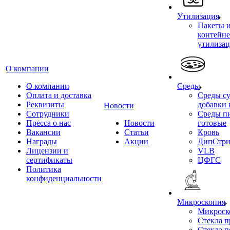
Утилизация
Пакеты 
контейне
утилиза
О компании
О компании
Среды
Оплата и доставка
Среды су
Реквизиты
добавки 
Новости
Сотрудники
Среды п
Пресса о нас
Новости
готовые
Вакансии
Статьи
Кровь
Награды
Акции
ДипСтри
Лицензии и
VLB
сертификаты
ЦФГС
Политика
конфиденциальности
Микроскопия
Микроск
Стекла 
Стекла 