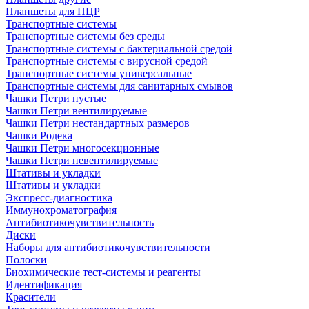
Планшеты для ПЦР
Транспортные системы
Транспортные системы без среды
Транспортные системы с бактериальной средой
Транспортные системы с вирусной средой
Транспортные системы универсальные
Транспортные системы для санитарных смывов
Чашки Петри пустые
Чашки Петри вентилируемые
Чашки Петри нестандартных размеров
Чашки Родека
Чашки Петри многосекционные
Чашки Петри невентилируемые
Штативы и укладки
Штативы и укладки
Экспресс-диагностика
Иммунохроматография
Антибиотикочувствительность
Диски
Наборы для антибиотикочувствительности
Полоски
Биохимические тест-системы и реагенты
Идентификация
Красители