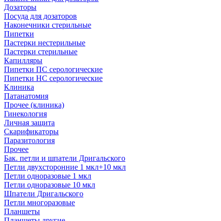
Дозаторы
Посуда для дозаторов
Наконечники стерильные
Пипетки
Пастерки нестерильные
Пастерки стерильные
Капилляры
Пипетки ПС серологические
Пипетки НС серологические
Клиника
Патанатомия
Прочее (клиника)
Гинекология
Личная защита
Скарификаторы
Паразитология
Прочее
Бак. петли и шпатели Дригальского
Петли двухсторонние 1 мкл+10 мкл
Петли одноразовые 1 мкл
Петли одноразовые 10 мкл
Шпатели Дригальского
Петли многоразовые
Планшеты
Планшеты другие