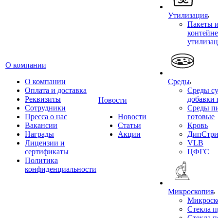
Утилизация
Пакеты 
контейне
утилиза
О компании
О компании
Среды
Оплата и доставка
Среды су
Реквизиты
добавки 
Новости
Сотрудники
Среды п
Пресса о нас
Новости
готовые
Вакансии
Статьи
Кровь
Награды
Акции
ДипСтри
Лицензии и
VLB
сертификаты
ЦФГС
Политика
конфиденциальности
Микроскопия
Микроск
Стекла 
Стекла 