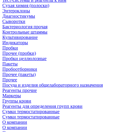
Тест-системы и реагенты к ним
Сухая химия (полоски)
Энтероклоны
Диагностикумы
Сыворотки
Бактериология прочая
Контрольные штаммы
Культивирование
Индикаторы
Пробки
Прочее (пробки)
Пробки целлюлозные
Пакеты
Пробоотборники
Прочее (пакеты)
Прочее
Посуда и изделия общелабораторного назначения
Реагенты прочие
Маркеры
Группы крови
Реагенты для определения групп крови
Сумки термостатированные
Сумки термостатированные
О компании
О компании