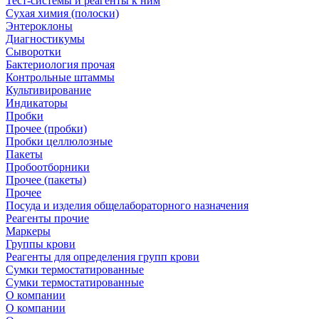
Тест-системы и реагенты к ним
Сухая химия (полоски)
Энтероклоны
Диагностикумы
Сыворотки
Бактериология прочая
Контрольные штаммы
Культивирование
Индикаторы
Пробки
Прочее (пробки)
Пробки целлюлозные
Пакеты
Пробоотборники
Прочее (пакеты)
Прочее
Посуда и изделия общелабораторного назначения
Реагенты прочие
Маркеры
Группы крови
Реагенты для определения групп крови
Сумки термостатированные
Сумки термостатированные
О компании
О компании