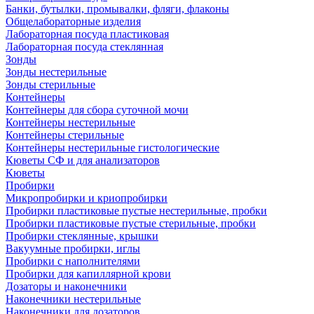
Банки, бутылки, промывалки, фляги, флаконы
Общелабораторные изделия
Лабораторная посуда пластиковая
Лабораторная посуда стеклянная
Зонды
Зонды нестерильные
Зонды стерильные
Контейнеры
Контейнеры для сбора суточной мочи
Контейнеры нестерильные
Контейнеры стерильные
Контейнеры нестерильные гистологические
Кюветы СФ и для анализаторов
Кюветы
Пробирки
Микропробирки и криопробирки
Пробирки пластиковые пустые нестерильные, пробки
Пробирки пластиковые пустые стерильные, пробки
Пробирки стеклянные, крышки
Вакуумные пробирки, иглы
Пробирки с наполнителями
Пробирки для капиллярной крови
Дозаторы и наконечники
Наконечники нестерильные
Наконечники для дозаторов