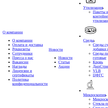
Утилизация
Пакеты 
контейне
утилиза
О компании
О компании
Среды
Оплата и доставка
Среды су
Реквизиты
добавки 
Новости
Сотрудники
Среды п
Пресса о нас
Новости
готовые
Вакансии
Статьи
Кровь
Награды
Акции
ДипСтри
Лицензии и
VLB
сертификаты
ЦФГС
Политика
конфиденциальности
Микроскопия
Микроск
Стекла 
Стекла 