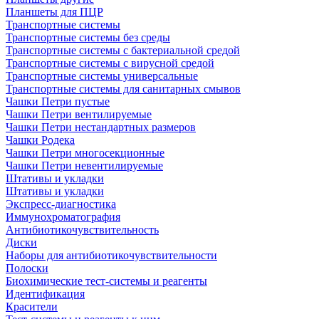
Планшеты для ПЦР
Транспортные системы
Транспортные системы без среды
Транспортные системы с бактериальной средой
Транспортные системы с вирусной средой
Транспортные системы универсальные
Транспортные системы для санитарных смывов
Чашки Петри пустые
Чашки Петри вентилируемые
Чашки Петри нестандартных размеров
Чашки Родека
Чашки Петри многосекционные
Чашки Петри невентилируемые
Штативы и укладки
Штативы и укладки
Экспресс-диагностика
Иммунохроматография
Антибиотикочувствительность
Диски
Наборы для антибиотикочувствительности
Полоски
Биохимические тест-системы и реагенты
Идентификация
Красители