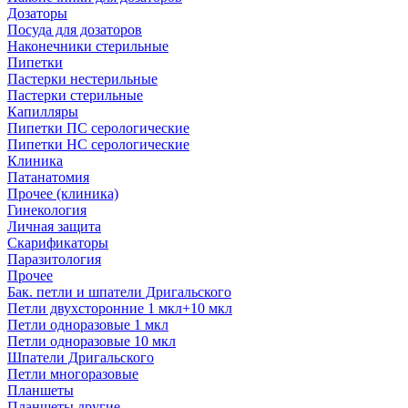
Дозаторы
Посуда для дозаторов
Наконечники стерильные
Пипетки
Пастерки нестерильные
Пастерки стерильные
Капилляры
Пипетки ПС серологические
Пипетки НС серологические
Клиника
Патанатомия
Прочее (клиника)
Гинекология
Личная защита
Скарификаторы
Паразитология
Прочее
Бак. петли и шпатели Дригальского
Петли двухсторонние 1 мкл+10 мкл
Петли одноразовые 1 мкл
Петли одноразовые 10 мкл
Шпатели Дригальского
Петли многоразовые
Планшеты
Планшеты другие