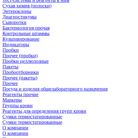
Тест-системы и реагенты к ним
Сухая химия (полоски)
Энтероклоны
Диагностикумы
Сыворотки
Бактериология прочая
Контрольные штаммы
Культивирование
Индикаторы
Пробки
Прочее (пробки)
Пробки целлюлозные
Пакеты
Пробоотборники
Прочее (пакеты)
Прочее
Посуда и изделия общелабораторного назначения
Реагенты прочие
Маркеры
Группы крови
Реагенты для определения групп крови
Сумки термостатированные
Сумки термостатированные
О компании
О компании