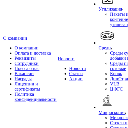
Утилизация
Пакеты 
контейне
утилиза
О компании
О компании
Среды
Оплата и доставка
Среды су
Реквизиты
добавки 
Новости
Сотрудники
Среды п
Пресса о нас
Новости
готовые
Вакансии
Статьи
Кровь
Награды
Акции
ДипСтри
Лицензии и
VLB
сертификаты
ЦФГС
Политика
конфиденциальности
Микроскопия
Микроск
Стекла 
Стекла 