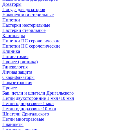
Дозаторы
Посуда для дозаторов
Наконечники стерильные
Пипетки
Пастерки нестерильные
Пастерки стерильные
Капилляры
Пипетки ПС серологические
Пипетки НС серологические
Клиника
Патанатомия
Прочее (клиника)
Гинекология
Личная защита
Скарификаторы
Паразитология
Прочее
Бак. петли и шпатели Дригальского
Петли двухсторонние 1 мкл+10 мкл
Петли одноразовые 1 мкл
Петли одноразовые 10 мкл
Шпатели Дригальского
Петли многоразовые
Планшеты
Планшеты другие