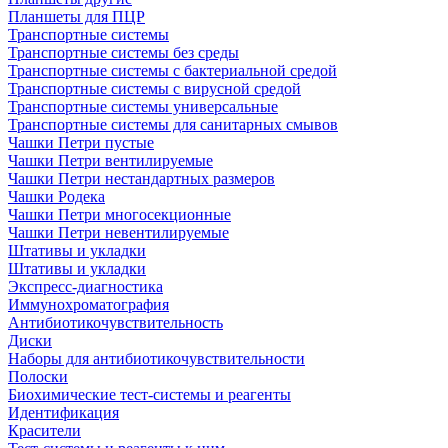
Планшеты для ПЦР
Транспортные системы
Транспортные системы без среды
Транспортные системы с бактериальной средой
Транспортные системы с вирусной средой
Транспортные системы универсальные
Транспортные системы для санитарных смывов
Чашки Петри пустые
Чашки Петри вентилируемые
Чашки Петри нестандартных размеров
Чашки Родека
Чашки Петри многосекционные
Чашки Петри невентилируемые
Штативы и укладки
Штативы и укладки
Экспресс-диагностика
Иммунохроматография
Антибиотикочувствительность
Диски
Наборы для антибиотикочувствительности
Полоски
Биохимические тест-системы и реагенты
Идентификация
Красители