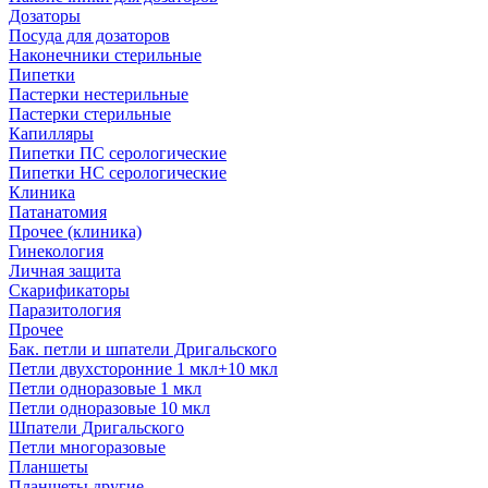
Дозаторы
Посуда для дозаторов
Наконечники стерильные
Пипетки
Пастерки нестерильные
Пастерки стерильные
Капилляры
Пипетки ПС серологические
Пипетки НС серологические
Клиника
Патанатомия
Прочее (клиника)
Гинекология
Личная защита
Скарификаторы
Паразитология
Прочее
Бак. петли и шпатели Дригальского
Петли двухсторонние 1 мкл+10 мкл
Петли одноразовые 1 мкл
Петли одноразовые 10 мкл
Шпатели Дригальского
Петли многоразовые
Планшеты
Планшеты другие