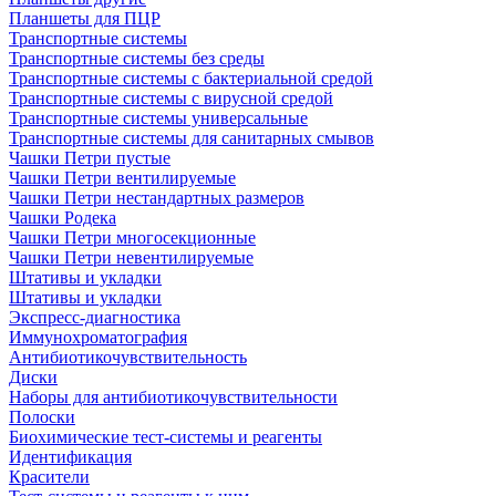
Планшеты для ПЦР
Транспортные системы
Транспортные системы без среды
Транспортные системы с бактериальной средой
Транспортные системы с вирусной средой
Транспортные системы универсальные
Транспортные системы для санитарных смывов
Чашки Петри пустые
Чашки Петри вентилируемые
Чашки Петри нестандартных размеров
Чашки Родека
Чашки Петри многосекционные
Чашки Петри невентилируемые
Штативы и укладки
Штативы и укладки
Экспресс-диагностика
Иммунохроматография
Антибиотикочувствительность
Диски
Наборы для антибиотикочувствительности
Полоски
Биохимические тест-системы и реагенты
Идентификация
Красители