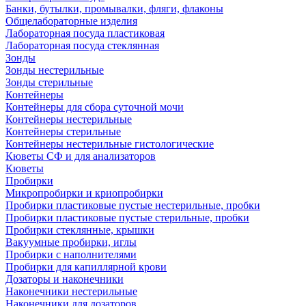
Банки, бутылки, промывалки, фляги, флаконы
Общелабораторные изделия
Лабораторная посуда пластиковая
Лабораторная посуда стеклянная
Зонды
Зонды нестерильные
Зонды стерильные
Контейнеры
Контейнеры для сбора суточной мочи
Контейнеры нестерильные
Контейнеры стерильные
Контейнеры нестерильные гистологические
Кюветы СФ и для анализаторов
Кюветы
Пробирки
Микропробирки и криопробирки
Пробирки пластиковые пустые нестерильные, пробки
Пробирки пластиковые пустые стерильные, пробки
Пробирки стеклянные, крышки
Вакуумные пробирки, иглы
Пробирки с наполнителями
Пробирки для капиллярной крови
Дозаторы и наконечники
Наконечники нестерильные
Наконечники для дозаторов