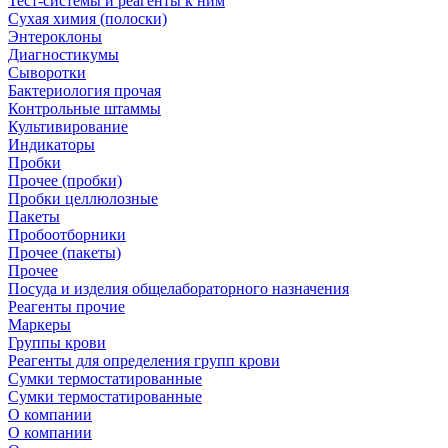
Тест-системы и реагенты к ним
Сухая химия (полоски)
Энтероклоны
Диагностикумы
Сыворотки
Бактериология прочая
Контрольные штаммы
Культивирование
Индикаторы
Пробки
Прочее (пробки)
Пробки целлюлозные
Пакеты
Пробоотборники
Прочее (пакеты)
Прочее
Посуда и изделия общелабораторного назначения
Реагенты прочие
Маркеры
Группы крови
Реагенты для определения групп крови
Сумки термостатированные
Сумки термостатированные
О компании
О компании