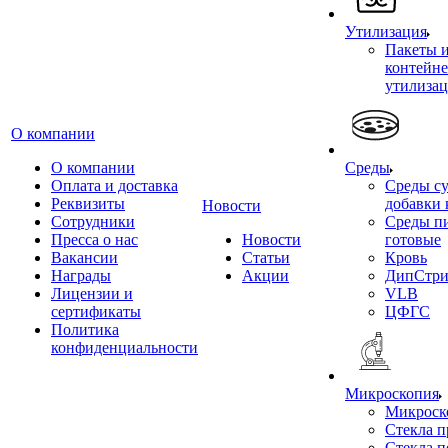
Утилизация
Пакеты 
контейне
утилиза
О компании
О компании
Среды
Оплата и доставка
Среды су
Реквизиты
добавки 
Новости
Сотрудники
Среды п
Пресса о нас
Новости
готовые
Вакансии
Статьи
Кровь
Награды
Акции
ДипСтри
Лицензии и
VLB
сертификаты
ЦФГС
Политика
конфиденциальности
Микроскопия
Микроск
Стекла 
Стекла 