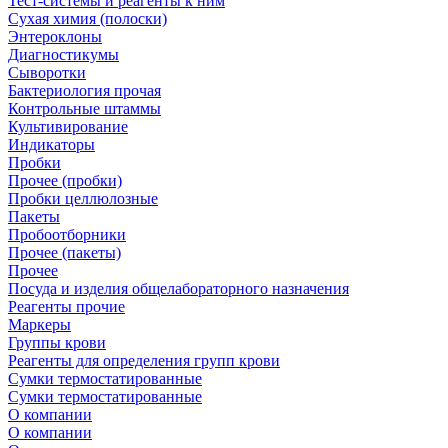
Тест-системы и реагенты к ним
Сухая химия (полоски)
Энтероклоны
Диагностикумы
Сыворотки
Бактериология прочая
Контрольные штаммы
Культивирование
Индикаторы
Пробки
Прочее (пробки)
Пробки целлюлозные
Пакеты
Пробоотборники
Прочее (пакеты)
Прочее
Посуда и изделия общелабораторного назначения
Реагенты прочие
Маркеры
Группы крови
Реагенты для определения групп крови
Сумки термостатированные
Сумки термостатированные
О компании
О компании