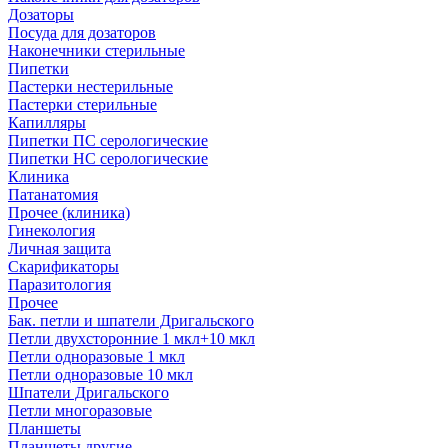
Дозаторы
Посуда для дозаторов
Наконечники стерильные
Пипетки
Пастерки нестерильные
Пастерки стерильные
Капилляры
Пипетки ПС серологические
Пипетки НС серологические
Клиника
Патанатомия
Прочее (клиника)
Гинекология
Личная защита
Скарификаторы
Паразитология
Прочее
Бак. петли и шпатели Дригальского
Петли двухсторонние 1 мкл+10 мкл
Петли одноразовые 1 мкл
Петли одноразовые 10 мкл
Шпатели Дригальского
Петли многоразовые
Планшеты
Планшеты другие