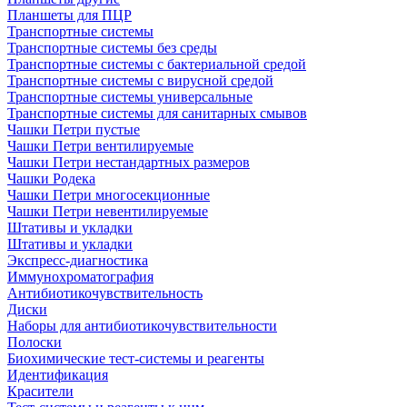
Планшеты для ПЦР
Транспортные системы
Транспортные системы без среды
Транспортные системы с бактериальной средой
Транспортные системы с вирусной средой
Транспортные системы универсальные
Транспортные системы для санитарных смывов
Чашки Петри пустые
Чашки Петри вентилируемые
Чашки Петри нестандартных размеров
Чашки Родека
Чашки Петри многосекционные
Чашки Петри невентилируемые
Штативы и укладки
Штативы и укладки
Экспресс-диагностика
Иммунохроматография
Антибиотикочувствительность
Диски
Наборы для антибиотикочувствительности
Полоски
Биохимические тест-системы и реагенты
Идентификация
Красители