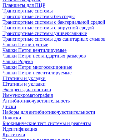
Планшеты для ПЦР
Транспортные системы
Транспортные системы без среды
Транспортные системы с бактериальной средой
Транспортные системы с вирусной средой
Транспортные системы универсальные
Транспортные системы для санитарных смывов
Чашки Петри пустые
Чашки Петри вентилируемые
Чашки Петри нестандартных размеров
Чашки Родека
Чашки Петри многосекционные
Чашки Петри невентилируемые
Штативы и укладки
Штативы и укладки
Экспресс-диагностика
Иммунохроматография
Антибиотикочувствительность
Диски
Наборы для антибиотикочувствительности
Полоски
Биохимические тест-системы и реагенты
Идентификация
Красители