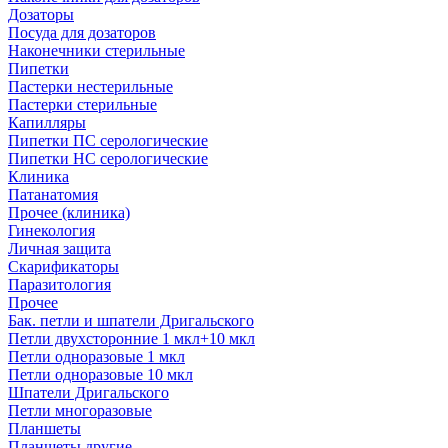
Дозаторы
Посуда для дозаторов
Наконечники стерильные
Пипетки
Пастерки нестерильные
Пастерки стерильные
Капилляры
Пипетки ПС серологические
Пипетки НС серологические
Клиника
Патанатомия
Прочее (клиника)
Гинекология
Личная защита
Скарификаторы
Паразитология
Прочее
Бак. петли и шпатели Дригальского
Петли двухсторонние 1 мкл+10 мкл
Петли одноразовые 1 мкл
Петли одноразовые 10 мкл
Шпатели Дригальского
Петли многоразовые
Планшеты
Планшеты другие