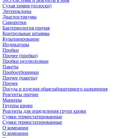
Тест-системы и реагенты к ним
Сухая химия (полоски)
Энтероклоны
Диагностикумы
Сыворотки
Бактериология прочая
Контрольные штаммы
Культивирование
Индикаторы
Пробки
Прочее (пробки)
Пробки целлюлозные
Пакеты
Пробоотборники
Прочее (пакеты)
Прочее
Посуда и изделия общелабораторного назначения
Реагенты прочие
Маркеры
Группы крови
Реагенты для определения групп крови
Сумки термостатированные
Сумки термостатированные
О компании
О компании