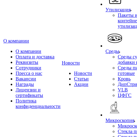
Утилизация
Пакеты 
контейне
утилиза
О компании
О компании
Среды
Оплата и доставка
Среды су
Реквизиты
добавки 
Новости
Сотрудники
Среды п
Пресса о нас
Новости
готовые
Вакансии
Статьи
Кровь
Награды
Акции
ДипСтри
Лицензии и
VLB
сертификаты
ЦФГС
Политика
конфиденциальности
Микроскопия
Микроск
Стекла 
Стекла 