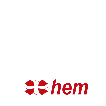
Тест-системы и реагенты к ним
Сухая химия (полоски)
Энтероклоны
Диагностикумы
Сыворотки
Бактериология прочая
Контрольные штаммы
Культивирование
Индикаторы
Пробки
Прочее (пробки)
Пробки целлюлозные
Пакеты
Пробоотборники
Прочее (пакеты)
Прочее
Посуда и изделия общелабораторного назначения
Реагенты прочие
Маркеры
Группы крови
Реагенты для определения групп крови
Сумки термостатированные
Сумки термостатированные
О компании
О компании