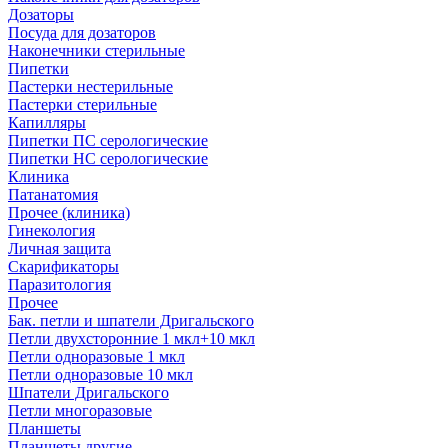
Дозаторы
Посуда для дозаторов
Наконечники стерильные
Пипетки
Пастерки нестерильные
Пастерки стерильные
Капилляры
Пипетки ПС серологические
Пипетки НС серологические
Клиника
Патанатомия
Прочее (клиника)
Гинекология
Личная защита
Скарификаторы
Паразитология
Прочее
Бак. петли и шпатели Дригальского
Петли двухсторонние 1 мкл+10 мкл
Петли одноразовые 1 мкл
Петли одноразовые 10 мкл
Шпатели Дригальского
Петли многоразовые
Планшеты
Планшеты другие