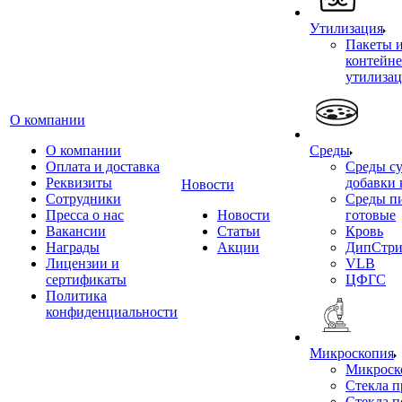
Утилизация
Пакеты 
контейне
утилиза
О компании
О компании
Среды
Оплата и доставка
Среды су
Реквизиты
добавки 
Новости
Сотрудники
Среды п
Пресса о нас
Новости
готовые
Вакансии
Статьи
Кровь
Награды
Акции
ДипСтри
Лицензии и
VLB
сертификаты
ЦФГС
Политика
конфиденциальности
Микроскопия
Микроск
Стекла 
Стекла 