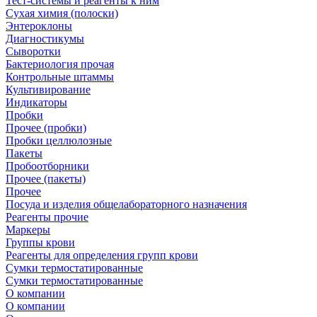
Тест-системы и реагенты к ним
Сухая химия (полоски)
Энтероклоны
Диагностикумы
Сыворотки
Бактериология прочая
Контрольные штаммы
Культивирование
Индикаторы
Пробки
Прочее (пробки)
Пробки целлюлозные
Пакеты
Пробоотборники
Прочее (пакеты)
Прочее
Посуда и изделия общелабораторного назначения
Реагенты прочие
Маркеры
Группы крови
Реагенты для определения групп крови
Сумки термостатированные
Сумки термостатированные
О компании
О компании