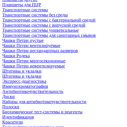
Планшеты для ПЦР
Транспортные системы
Транспортные системы без среды
Транспортные системы с бактериальной средой
Транспортные системы с вирусной средой
Транспортные системы универсальные
Транспортные системы для санитарных смывов
Чашки Петри пустые
Чашки Петри вентилируемые
Чашки Петри нестандартных размеров
Чашки Родека
Чашки Петри многосекционные
Чашки Петри невентилируемые
Штативы и укладки
Штативы и укладки
Экспресс-диагностика
Иммунохроматография
Антибиотикочувствительность
Диски
Наборы для антибиотикочувствительности
Полоски
Биохимические тест-системы и реагенты
Идентификация
Красители