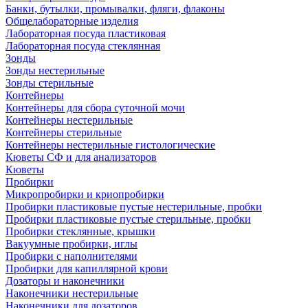
Банки, бутылки, промывалки, фляги, флаконы
Общелабораторные изделия
Лабораторная посуда пластиковая
Лабораторная посуда стеклянная
Зонды
Зонды нестерильные
Зонды стерильные
Контейнеры
Контейнеры для сбора суточной мочи
Контейнеры нестерильные
Контейнеры стерильные
Контейнеры нестерильные гистологические
Кюветы СФ и для анализаторов
Кюветы
Пробирки
Микропробирки и криопробирки
Пробирки пластиковые пустые нестерильные, пробки
Пробирки пластиковые пустые стерильные, пробки
Пробирки стеклянные, крышки
Вакуумные пробирки, иглы
Пробирки с наполнителями
Пробирки для капиллярной крови
Дозаторы и наконечники
Наконечники нестерильные
Наконечники для дозаторов