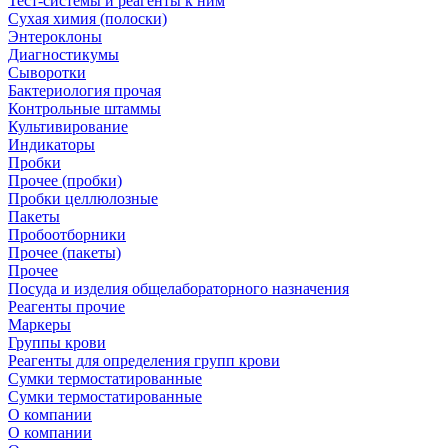
Тест-системы и реагенты к ним
Сухая химия (полоски)
Энтероклоны
Диагностикумы
Сыворотки
Бактериология прочая
Контрольные штаммы
Культивирование
Индикаторы
Пробки
Прочее (пробки)
Пробки целлюлозные
Пакеты
Пробоотборники
Прочее (пакеты)
Прочее
Посуда и изделия общелабораторного назначения
Реагенты прочие
Маркеры
Группы крови
Реагенты для определения групп крови
Сумки термостатированные
Сумки термостатированные
О компании
О компании