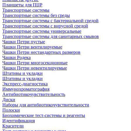
Планшеты для ПЦР
Транспортные системы
Транспортные системы без среды
Транспортные системы с бактериальной средой
Транспортные системы с вирусной средой
Транспортные системы универсальные
Транспортные системы для санитарных смывов
Чашки Петри пустые
Чашки Петри вентилируемые
Чашки Петри нестандартных размеров
Чашки Родека
Чашки Петри многосекционные
Чашки Петри невентилируемые
Штативы и укладки
Штативы и укладки
Экспресс-диагностика
Иммунохроматография
Антибиотикочувствительность
Диски
Наборы для антибиотикочувствительности
Полоски
Биохимические тест-системы и реагенты
Идентификация
Красители