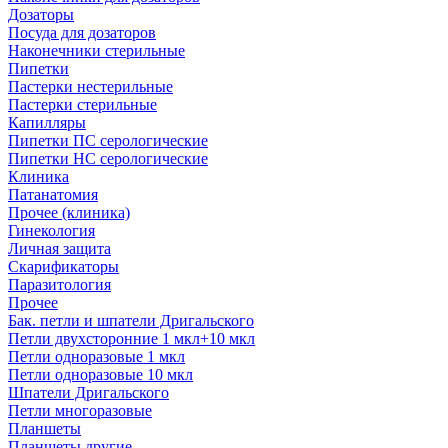
Дозаторы
Посуда для дозаторов
Наконечники стерильные
Пипетки
Пастерки нестерильные
Пастерки стерильные
Капилляры
Пипетки ПС серологические
Пипетки НС серологические
Клиника
Патанатомия
Прочее (клиника)
Гинекология
Личная защита
Скарификаторы
Паразитология
Прочее
Бак. петли и шпатели Дригальского
Петли двухсторонние 1 мкл+10 мкл
Петли одноразовые 1 мкл
Петли одноразовые 10 мкл
Шпатели Дригальского
Петли многоразовые
Планшеты
Планшеты другие