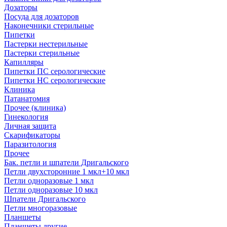
Дозаторы
Посуда для дозаторов
Наконечники стерильные
Пипетки
Пастерки нестерильные
Пастерки стерильные
Капилляры
Пипетки ПС серологические
Пипетки НС серологические
Клиника
Патанатомия
Прочее (клиника)
Гинекология
Личная защита
Скарификаторы
Паразитология
Прочее
Бак. петли и шпатели Дригальского
Петли двухсторонние 1 мкл+10 мкл
Петли одноразовые 1 мкл
Петли одноразовые 10 мкл
Шпатели Дригальского
Петли многоразовые
Планшеты
Планшеты другие