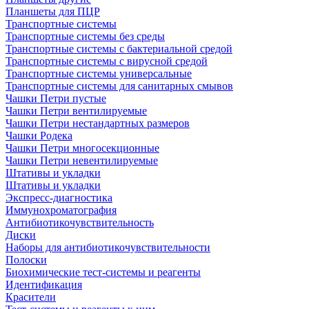
Планшеты для ПЦР
Транспортные системы
Транспортные системы без среды
Транспортные системы с бактериальной средой
Транспортные системы с вирусной средой
Транспортные системы универсальные
Транспортные системы для санитарных смывов
Чашки Петри пустые
Чашки Петри вентилируемые
Чашки Петри нестандартных размеров
Чашки Родека
Чашки Петри многосекционные
Чашки Петри невентилируемые
Штативы и укладки
Штативы и укладки
Экспресс-диагностика
Иммунохроматография
Антибиотикочувствительность
Диски
Наборы для антибиотикочувствительности
Полоски
Биохимические тест-системы и реагенты
Идентификация
Красители