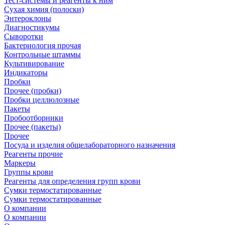
Тест-системы и реагенты к ним
Сухая химия (полоски)
Энтероклоны
Диагностикумы
Сыворотки
Бактериология прочая
Контрольные штаммы
Культивирование
Индикаторы
Пробки
Прочее (пробки)
Пробки целлюлозные
Пакеты
Пробоотборники
Прочее (пакеты)
Прочее
Посуда и изделия общелабораторного назначения
Реагенты прочие
Маркеры
Группы крови
Реагенты для определения групп крови
Сумки термостатированные
Сумки термостатированные
О компании
О компании