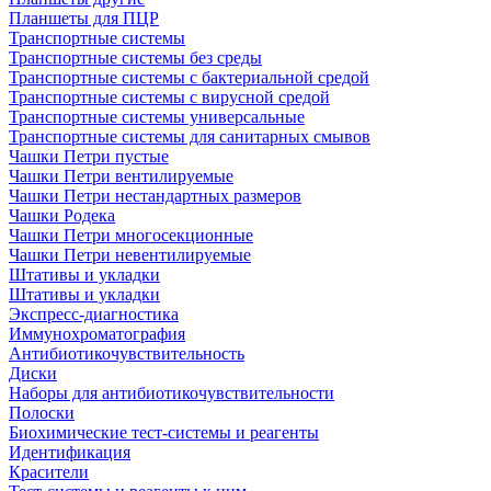
Планшеты для ПЦР
Транспортные системы
Транспортные системы без среды
Транспортные системы с бактериальной средой
Транспортные системы с вирусной средой
Транспортные системы универсальные
Транспортные системы для санитарных смывов
Чашки Петри пустые
Чашки Петри вентилируемые
Чашки Петри нестандартных размеров
Чашки Родека
Чашки Петри многосекционные
Чашки Петри невентилируемые
Штативы и укладки
Штативы и укладки
Экспресс-диагностика
Иммунохроматография
Антибиотикочувствительность
Диски
Наборы для антибиотикочувствительности
Полоски
Биохимические тест-системы и реагенты
Идентификация
Красители