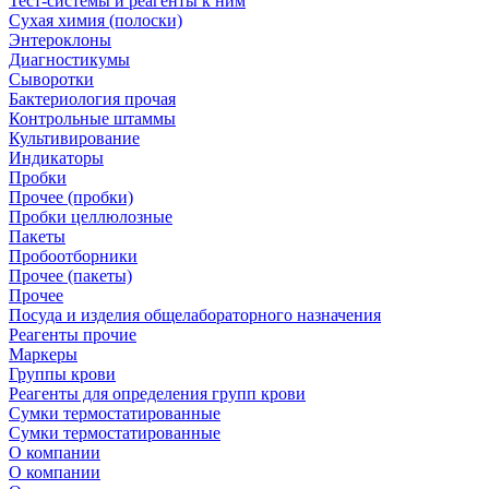
Тест-системы и реагенты к ним
Сухая химия (полоски)
Энтероклоны
Диагностикумы
Сыворотки
Бактериология прочая
Контрольные штаммы
Культивирование
Индикаторы
Пробки
Прочее (пробки)
Пробки целлюлозные
Пакеты
Пробоотборники
Прочее (пакеты)
Прочее
Посуда и изделия общелабораторного назначения
Реагенты прочие
Маркеры
Группы крови
Реагенты для определения групп крови
Сумки термостатированные
Сумки термостатированные
О компании
О компании