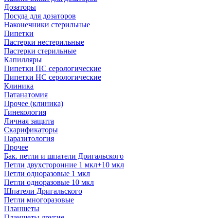
Дозаторы
Посуда для дозаторов
Наконечники стерильные
Пипетки
Пастерки нестерильные
Пастерки стерильные
Капилляры
Пипетки ПС серологические
Пипетки НС серологические
Клиника
Патанатомия
Прочее (клиника)
Гинекология
Личная защита
Скарификаторы
Паразитология
Прочее
Бак. петли и шпатели Дригальского
Петли двухсторонние 1 мкл+10 мкл
Петли одноразовые 1 мкл
Петли одноразовые 10 мкл
Шпатели Дригальского
Петли многоразовые
Планшеты
Планшеты другие