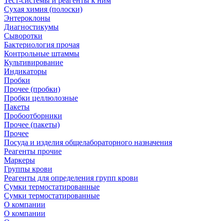
Тест-системы и реагенты к ним
Сухая химия (полоски)
Энтероклоны
Диагностикумы
Сыворотки
Бактериология прочая
Контрольные штаммы
Культивирование
Индикаторы
Пробки
Прочее (пробки)
Пробки целлюлозные
Пакеты
Пробоотборники
Прочее (пакеты)
Прочее
Посуда и изделия общелабораторного назначения
Реагенты прочие
Маркеры
Группы крови
Реагенты для определения групп крови
Сумки термостатированные
Сумки термостатированные
О компании
О компании