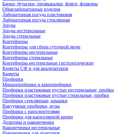
Банки, бутылки, промывалки, фляги, флаконы
Общелабораторные изделия
Лабораторная посуда пластиковая
Лабораторная посуда стеклянная
Зонды
Зонды нестерильные
Зонды стерильные
Контейнеры
Контейнеры для сбора суточной мочи
Контейнеры нестерильные
Контейнеры стерильные
Контейнеры нестерильные гистологические
Кюветы СФ и для анализаторов
Кюветы
Пробирки
Микропробирки и криопробирки
Пробирки пластиковые пустые нестерильные, пробки
Пробирки пластиковые пустые стерильные, пробки
Пробирки стеклянные, крышки
Вакуумные пробирки, иглы
Пробирки с наполнителями
Пробирки для капиллярной крови
Дозаторы и наконечники
Наконечники нестерильные
Наконечники для дозаторов