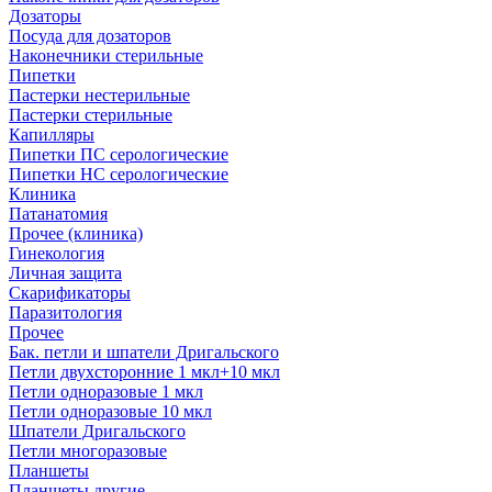
Дозаторы
Посуда для дозаторов
Наконечники стерильные
Пипетки
Пастерки нестерильные
Пастерки стерильные
Капилляры
Пипетки ПС серологические
Пипетки НС серологические
Клиника
Патанатомия
Прочее (клиника)
Гинекология
Личная защита
Скарификаторы
Паразитология
Прочее
Бак. петли и шпатели Дригальского
Петли двухсторонние 1 мкл+10 мкл
Петли одноразовые 1 мкл
Петли одноразовые 10 мкл
Шпатели Дригальского
Петли многоразовые
Планшеты
Планшеты другие