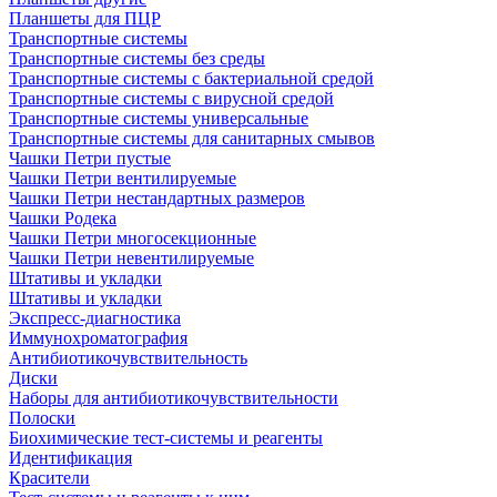
Планшеты для ПЦР
Транспортные системы
Транспортные системы без среды
Транспортные системы с бактериальной средой
Транспортные системы с вирусной средой
Транспортные системы универсальные
Транспортные системы для санитарных смывов
Чашки Петри пустые
Чашки Петри вентилируемые
Чашки Петри нестандартных размеров
Чашки Родека
Чашки Петри многосекционные
Чашки Петри невентилируемые
Штативы и укладки
Штативы и укладки
Экспресс-диагностика
Иммунохроматография
Антибиотикочувствительность
Диски
Наборы для антибиотикочувствительности
Полоски
Биохимические тест-системы и реагенты
Идентификация
Красители