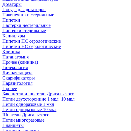
Дозаторы
Посуда для дозаторов
Наконечники стерильные
Пипетки
Пастерки нестерильные
Пастерки стерильные
Капилляры
Пипетки ПС серологические
Пипетки НС серологические
Клиника
Патанатомия
Прочее (клиника)
Гинекология
Личная защита
Скарификаторы
Паразитология
Прочее
Бак. петли и шпатели Дригальского
Петли двухсторонние 1 мкл+10 мкл
Петли одноразовые 1 мкл
Петли одноразовые 10 мкл
Шпатели Дригальского
Петли многоразовые
Планшеты
Планшеты другие