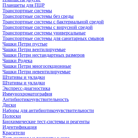
Планшеты для ПЦР
Транспортные системы
Транспортные системы без среды
Транспортные системы с бактериальной средой
Транспортные системы с вирусной средой
Транспортные системы универсальные
Транспортные системы для санитарных смывов
Чашки Петри пустые
Чашки Петри вентилируемые
Чашки Петри нестандартных размеров
Чашки Родека
Чашки Петри многосекционные
Чашки Петри невентилируемые
Штативы и укладки
Штативы и укладки
Экспресс-диагностика
Иммунохроматография
Антибиотикочувствительность
Диски
Наборы для антибиотикочувствительности
Полоски
Биохимические тест-системы и реагенты
Идентификация
Красители