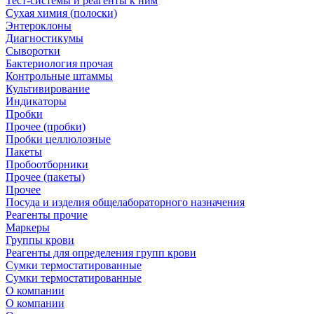
Тест-системы и реагенты к ним
Сухая химия (полоски)
Энтероклоны
Диагностикумы
Сыворотки
Бактериология прочая
Контрольные штаммы
Культивирование
Индикаторы
Пробки
Прочее (пробки)
Пробки целлюлозные
Пакеты
Пробоотборники
Прочее (пакеты)
Прочее
Посуда и изделия общелабораторного назначения
Реагенты прочие
Маркеры
Группы крови
Реагенты для определения групп крови
Сумки термостатированные
Сумки термостатированные
О компании
О компании