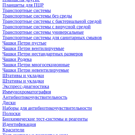
Планшеты для ПЦР
Транспортные системы
Транспортные системы без среды
Транспортные системы с бактериальной средой
Транспортные системы с вирусной средой
Транспортные системы универсальные
Транспортные системы для санитарных смывов
Чашки Петри пустые
Чашки Петри вентилируемые
Чашки Петри нестандартных размеров
Чашки Родека
Чашки Петри многосекционные
Чашки Петри невентилируемые
Штативы и укладки
Штативы и укладки
Экспресс-диагностика
Иммунохроматография
Антибиотикочувствительность
Диски
Наборы для антибиотикочувствительности
Полоски
Биохимические тест-системы и реагенты
Идентификация
Красители