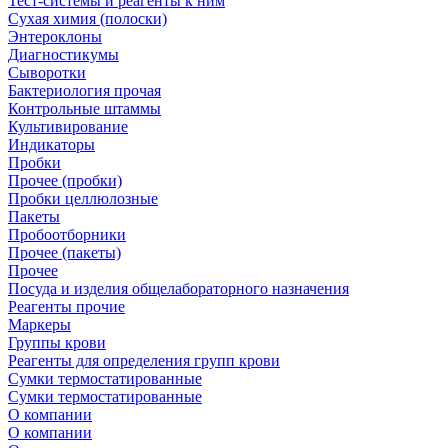
Тест-системы и реагенты к ним
Сухая химия (полоски)
Энтероклоны
Диагностикумы
Сыворотки
Бактериология прочая
Контрольные штаммы
Культивирование
Индикаторы
Пробки
Прочее (пробки)
Пробки целлюлозные
Пакеты
Пробоотборники
Прочее (пакеты)
Прочее
Посуда и изделия общелабораторного назначения
Реагенты прочие
Маркеры
Группы крови
Реагенты для определения групп крови
Сумки термостатированные
Сумки термостатированные
О компании
О компании