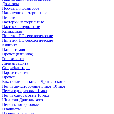
Дозаторы
Посуда для дозаторов
Наконечники стерильные
Пипетки
Пастерки нестерильные
Пастерки стерильные
Капилляры
Пипетки ПС серологические
Пипетки НС серологические
Клиника
Патанатомия
Прочее (клиника)
Гинекология
Личная защита
Скарификаторы
Паразитология
Прочее
Бак. петли и шпатели Дригальского
Петли двухсторонние 1 мкл+10 мкл
Петли одноразовые 1 мкл
Петли одноразовые 10 мкл
Шпатели Дригальского
Петли многоразовые
Планшеты
Планшеты другие