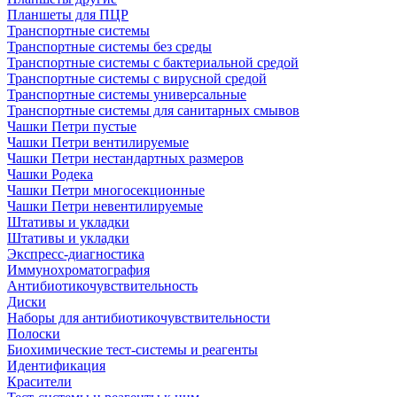
Планшеты для ПЦР
Транспортные системы
Транспортные системы без среды
Транспортные системы с бактериальной средой
Транспортные системы с вирусной средой
Транспортные системы универсальные
Транспортные системы для санитарных смывов
Чашки Петри пустые
Чашки Петри вентилируемые
Чашки Петри нестандартных размеров
Чашки Родека
Чашки Петри многосекционные
Чашки Петри невентилируемые
Штативы и укладки
Штативы и укладки
Экспресс-диагностика
Иммунохроматография
Антибиотикочувствительность
Диски
Наборы для антибиотикочувствительности
Полоски
Биохимические тест-системы и реагенты
Идентификация
Красители