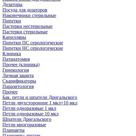
Дозаторы
Посуда для дозаторов
Наконечники стерильные
Пипетки
Пастерки нестерильные
Пастерки стерильные
Капилляры
Пипетки ПС серологические
Пипетки НС серологические
Клиника
Патанатомия
Прочее (клиника)
Гинекология
Личная защита
Скарификаторы
Паразитология
Прочее
Бак. петли и шпатели Дригальского
Петли двухсторонние 1 мкл+10 мкл
Петли одноразовые 1 мкл
Петли одноразовые 10 мкл
Шпатели Дригальского
Петли многоразовые
Планшеты
Планшеты другие