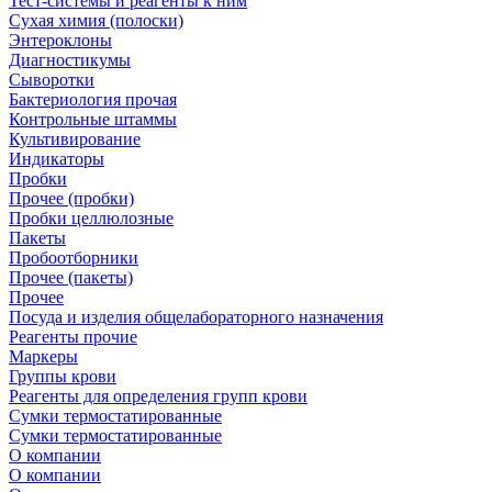
Тест-системы и реагенты к ним
Сухая химия (полоски)
Энтероклоны
Диагностикумы
Сыворотки
Бактериология прочая
Контрольные штаммы
Культивирование
Индикаторы
Пробки
Прочее (пробки)
Пробки целлюлозные
Пакеты
Пробоотборники
Прочее (пакеты)
Прочее
Посуда и изделия общелабораторного назначения
Реагенты прочие
Маркеры
Группы крови
Реагенты для определения групп крови
Сумки термостатированные
Сумки термостатированные
О компании
О компании