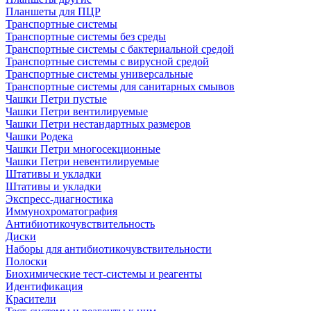
Планшеты для ПЦР
Транспортные системы
Транспортные системы без среды
Транспортные системы с бактериальной средой
Транспортные системы с вирусной средой
Транспортные системы универсальные
Транспортные системы для санитарных смывов
Чашки Петри пустые
Чашки Петри вентилируемые
Чашки Петри нестандартных размеров
Чашки Родека
Чашки Петри многосекционные
Чашки Петри невентилируемые
Штативы и укладки
Штативы и укладки
Экспресс-диагностика
Иммунохроматография
Антибиотикочувствительность
Диски
Наборы для антибиотикочувствительности
Полоски
Биохимические тест-системы и реагенты
Идентификация
Красители