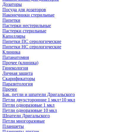
Дозаторы
Посуда для дозаторов
Наконечники стерильные
Пипетки
Пастерки нестерильные
Пастерки стерильные
Капилляры
Пипетки ПС серологические
Пипетки НС серологические
Клиника
Патанатомия
Прочее (клиника)
Гинекология
Личная защита
Скарификаторы
Паразитология
Прочее
Бак. петли и шпатели Дригальского
Петли двухсторонние 1 мкл+10 мкл
Петли одноразовые 1 мкл
Петли одноразовые 10 мкл
Шпатели Дригальского
Петли многоразовые
Планшеты
Планшеты другие