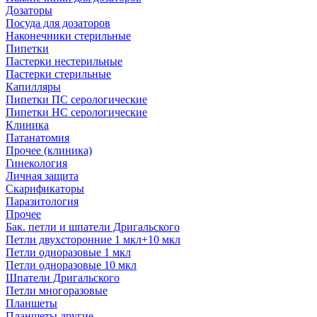
Дозаторы
Посуда для дозаторов
Наконечники стерильные
Пипетки
Пастерки нестерильные
Пастерки стерильные
Капилляры
Пипетки ПС серологические
Пипетки НС серологические
Клиника
Патанатомия
Прочее (клиника)
Гинекология
Личная защита
Скарификаторы
Паразитология
Прочее
Бак. петли и шпатели Дригальского
Петли двухсторонние 1 мкл+10 мкл
Петли одноразовые 1 мкл
Петли одноразовые 10 мкл
Шпатели Дригальского
Петли многоразовые
Планшеты
Планшеты другие