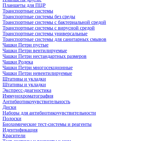
Планшеты для ПЦР
Транспортные системы
Транспортные системы без среды
Транспортные системы с бактериальной средой
Транспортные системы с вирусной средой
Транспортные системы универсальные
Транспортные системы для санитарных смывов
Чашки Петри пустые
Чашки Петри вентилируемые
Чашки Петри нестандартных размеров
Чашки Родека
Чашки Петри многосекционные
Чашки Петри невентилируемые
Штативы и укладки
Штативы и укладки
Экспресс-диагностика
Иммунохроматография
Антибиотикочувствительность
Диски
Наборы для антибиотикочувствительности
Полоски
Биохимические тест-системы и реагенты
Идентификация
Красители