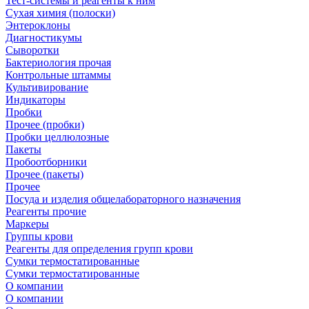
Тест-системы и реагенты к ним
Сухая химия (полоски)
Энтероклоны
Диагностикумы
Сыворотки
Бактериология прочая
Контрольные штаммы
Культивирование
Индикаторы
Пробки
Прочее (пробки)
Пробки целлюлозные
Пакеты
Пробоотборники
Прочее (пакеты)
Прочее
Посуда и изделия общелабораторного назначения
Реагенты прочие
Маркеры
Группы крови
Реагенты для определения групп крови
Сумки термостатированные
Сумки термостатированные
О компании
О компании