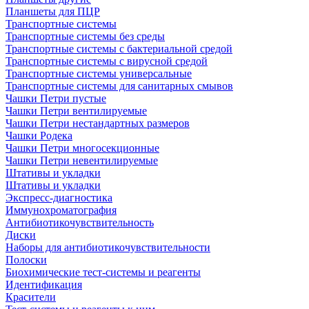
Планшеты для ПЦР
Транспортные системы
Транспортные системы без среды
Транспортные системы с бактериальной средой
Транспортные системы с вирусной средой
Транспортные системы универсальные
Транспортные системы для санитарных смывов
Чашки Петри пустые
Чашки Петри вентилируемые
Чашки Петри нестандартных размеров
Чашки Родека
Чашки Петри многосекционные
Чашки Петри невентилируемые
Штативы и укладки
Штативы и укладки
Экспресс-диагностика
Иммунохроматография
Антибиотикочувствительность
Диски
Наборы для антибиотикочувствительности
Полоски
Биохимические тест-системы и реагенты
Идентификация
Красители