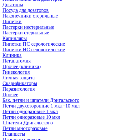
Дозаторы
Посуда для дозаторов
Наконечники стерильные
Пипетки
Пастерки нестерильные
Пастерки стерильные
Капилляры
Пипетки ПС серологические
Пипетки НС серологические
Клиника
Патанатомия
Прочее (клиника)
Гинекология
Личная защита
Скарификаторы
Паразитология
Прочее
Бак. петли и шпатели Дригальского
Петли двухсторонние 1 мкл+10 мкл
Петли одноразовые 1 мкл
Петли одноразовые 10 мкл
Шпатели Дригальского
Петли многоразовые
Планшеты
Планшеты другие