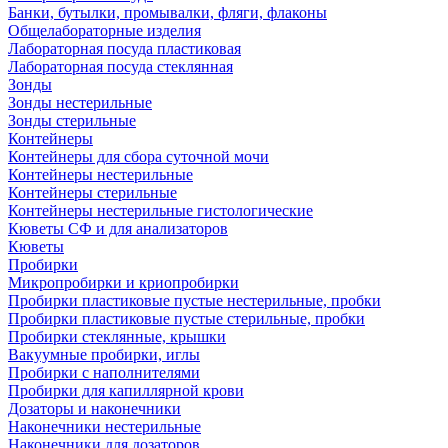
Банки, бутылки, промывалки, фляги, флаконы
Общелабораторные изделия
Лабораторная посуда пластиковая
Лабораторная посуда стеклянная
Зонды
Зонды нестерильные
Зонды стерильные
Контейнеры
Контейнеры для сбора суточной мочи
Контейнеры нестерильные
Контейнеры стерильные
Контейнеры нестерильные гистологические
Кюветы СФ и для анализаторов
Кюветы
Пробирки
Микропробирки и криопробирки
Пробирки пластиковые пустые нестерильные, пробки
Пробирки пластиковые пустые стерильные, пробки
Пробирки стеклянные, крышки
Вакуумные пробирки, иглы
Пробирки с наполнителями
Пробирки для капиллярной крови
Дозаторы и наконечники
Наконечники нестерильные
Наконечники для дозаторов