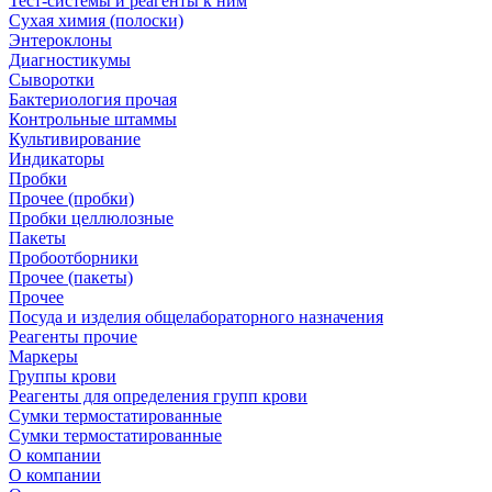
Тест-системы и реагенты к ним
Сухая химия (полоски)
Энтероклоны
Диагностикумы
Сыворотки
Бактериология прочая
Контрольные штаммы
Культивирование
Индикаторы
Пробки
Прочее (пробки)
Пробки целлюлозные
Пакеты
Пробоотборники
Прочее (пакеты)
Прочее
Посуда и изделия общелабораторного назначения
Реагенты прочие
Маркеры
Группы крови
Реагенты для определения групп крови
Сумки термостатированные
Сумки термостатированные
О компании
О компании