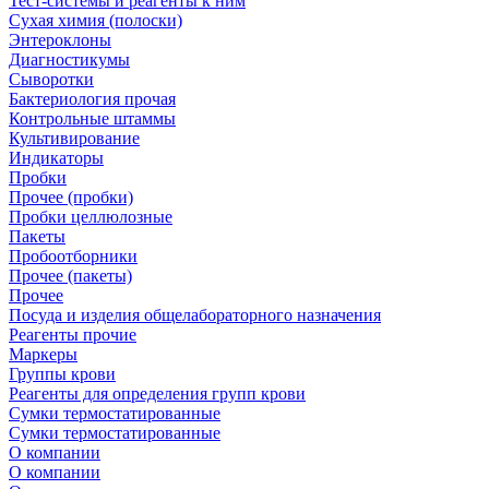
Тест-системы и реагенты к ним
Сухая химия (полоски)
Энтероклоны
Диагностикумы
Сыворотки
Бактериология прочая
Контрольные штаммы
Культивирование
Индикаторы
Пробки
Прочее (пробки)
Пробки целлюлозные
Пакеты
Пробоотборники
Прочее (пакеты)
Прочее
Посуда и изделия общелабораторного назначения
Реагенты прочие
Маркеры
Группы крови
Реагенты для определения групп крови
Сумки термостатированные
Сумки термостатированные
О компании
О компании