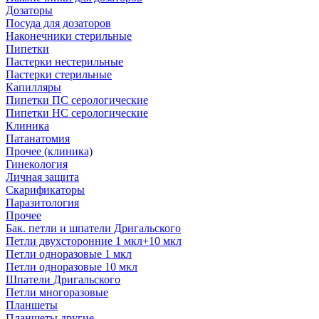
Дозаторы
Посуда для дозаторов
Наконечники стерильные
Пипетки
Пастерки нестерильные
Пастерки стерильные
Капилляры
Пипетки ПС серологические
Пипетки НС серологические
Клиника
Патанатомия
Прочее (клиника)
Гинекология
Личная защита
Скарификаторы
Паразитология
Прочее
Бак. петли и шпатели Дригальского
Петли двухсторонние 1 мкл+10 мкл
Петли одноразовые 1 мкл
Петли одноразовые 10 мкл
Шпатели Дригальского
Петли многоразовые
Планшеты
Планшеты другие