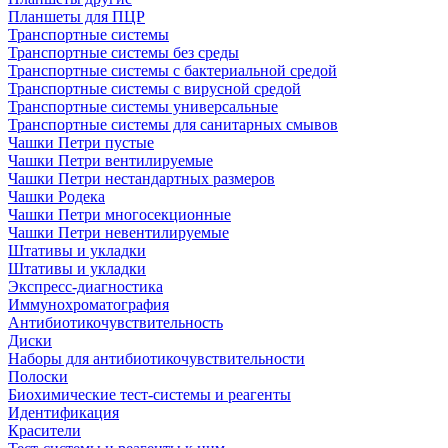
Планшеты для ПЦР
Транспортные системы
Транспортные системы без среды
Транспортные системы с бактериальной средой
Транспортные системы с вирусной средой
Транспортные системы универсальные
Транспортные системы для санитарных смывов
Чашки Петри пустые
Чашки Петри вентилируемые
Чашки Петри нестандартных размеров
Чашки Родека
Чашки Петри многосекционные
Чашки Петри невентилируемые
Штативы и укладки
Штативы и укладки
Экспресс-диагностика
Иммунохроматография
Антибиотикочувствительность
Диски
Наборы для антибиотикочувствительности
Полоски
Биохимические тест-системы и реагенты
Идентификация
Красители