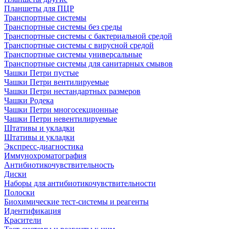
Планшеты для ПЦР
Транспортные системы
Транспортные системы без среды
Транспортные системы с бактериальной средой
Транспортные системы с вирусной средой
Транспортные системы универсальные
Транспортные системы для санитарных смывов
Чашки Петри пустые
Чашки Петри вентилируемые
Чашки Петри нестандартных размеров
Чашки Родека
Чашки Петри многосекционные
Чашки Петри невентилируемые
Штативы и укладки
Штативы и укладки
Экспресс-диагностика
Иммунохроматография
Антибиотикочувствительность
Диски
Наборы для антибиотикочувствительности
Полоски
Биохимические тест-системы и реагенты
Идентификация
Красители