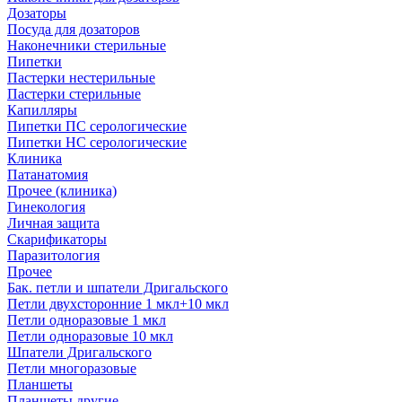
Дозаторы
Посуда для дозаторов
Наконечники стерильные
Пипетки
Пастерки нестерильные
Пастерки стерильные
Капилляры
Пипетки ПС серологические
Пипетки НС серологические
Клиника
Патанатомия
Прочее (клиника)
Гинекология
Личная защита
Скарификаторы
Паразитология
Прочее
Бак. петли и шпатели Дригальского
Петли двухсторонние 1 мкл+10 мкл
Петли одноразовые 1 мкл
Петли одноразовые 10 мкл
Шпатели Дригальского
Петли многоразовые
Планшеты
Планшеты другие