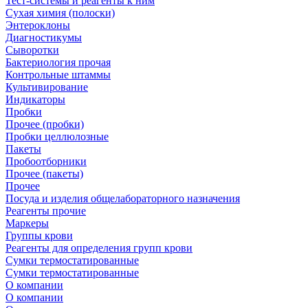
Тест-системы и реагенты к ним
Сухая химия (полоски)
Энтероклоны
Диагностикумы
Сыворотки
Бактериология прочая
Контрольные штаммы
Культивирование
Индикаторы
Пробки
Прочее (пробки)
Пробки целлюлозные
Пакеты
Пробоотборники
Прочее (пакеты)
Прочее
Посуда и изделия общелабораторного назначения
Реагенты прочие
Маркеры
Группы крови
Реагенты для определения групп крови
Сумки термостатированные
Сумки термостатированные
О компании
О компании