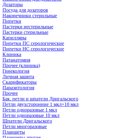
Дозаторы
Посуда для дозаторов
Наконечники стерильные
Пипетки
Пастерки нестерильные
Пастерки стерильные
Капилляры
Пипетки ПС серологические
Пипетки НС серологические
Клиника
Патанатомия
Прочее (клиника)
Гинекология
Личная защита
Скарификаторы
Паразитология
Прочее
Бак. петли и шпатели Дригальского
Петли двухсторонние 1 мкл+10 мкл
Петли одноразовые 1 мкл
Петли одноразовые 10 мкл
Шпатели Дригальского
Петли многоразовые
Планшеты
Планшеты другие