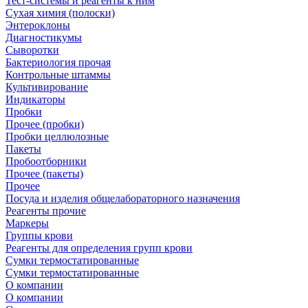
Тест-системы и реагенты к ним
Сухая химия (полоски)
Энтероклоны
Диагностикумы
Сыворотки
Бактериология прочая
Контрольные штаммы
Культивирование
Индикаторы
Пробки
Прочее (пробки)
Пробки целлюлозные
Пакеты
Пробоотборники
Прочее (пакеты)
Прочее
Посуда и изделия общелабораторного назначения
Реагенты прочие
Маркеры
Группы крови
Реагенты для определения групп крови
Сумки термостатированные
Сумки термостатированные
О компании
О компании