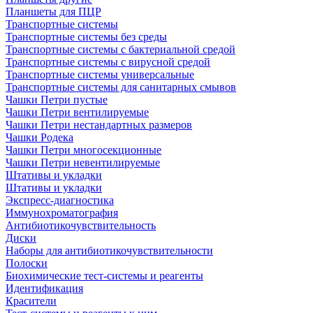
Планшеты для ПЦР
Транспортные системы
Транспортные системы без среды
Транспортные системы с бактериальной средой
Транспортные системы с вирусной средой
Транспортные системы универсальные
Транспортные системы для санитарных смывов
Чашки Петри пустые
Чашки Петри вентилируемые
Чашки Петри нестандартных размеров
Чашки Родека
Чашки Петри многосекционные
Чашки Петри невентилируемые
Штативы и укладки
Штативы и укладки
Экспресс-диагностика
Иммунохроматография
Антибиотикочувствительность
Диски
Наборы для антибиотикочувствительности
Полоски
Биохимические тест-системы и реагенты
Идентификация
Красители