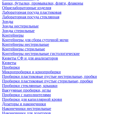
Банки, бутылки, промывалки, фляги, флаконы
Общелабораторные изделия
Лабораторная посуда пластиковая
Лабораторная посуда стеклянная
Зонды
Зонды нестерильные
Зонды стерильные
Контейнеры
Контейнеры для сбора суточной мочи
Контейнеры нестерильные
Контейнеры стерильные
Контейнеры нестерильные гистологические
Кюветы СФ и для анализаторов
Кюветы
Пробирки
Микропробирки и криопробирки
Пробирки пластиковые пустые нестерильные, пробки
Пробирки пластиковые пустые стерильные, пробки
Пробирки стеклянные, крышки
Вакуумные пробирки, иглы
Пробирки с наполнителями
Пробирки для капиллярной крови
Дозаторы и наконечники
Наконечники нестерильные
Наконечники для дозаторов