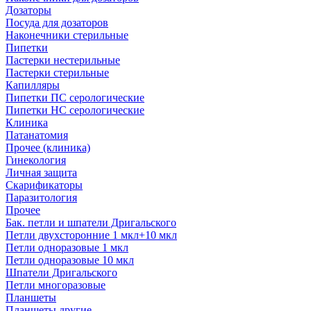
Дозаторы
Посуда для дозаторов
Наконечники стерильные
Пипетки
Пастерки нестерильные
Пастерки стерильные
Капилляры
Пипетки ПС серологические
Пипетки НС серологические
Клиника
Патанатомия
Прочее (клиника)
Гинекология
Личная защита
Скарификаторы
Паразитология
Прочее
Бак. петли и шпатели Дригальского
Петли двухсторонние 1 мкл+10 мкл
Петли одноразовые 1 мкл
Петли одноразовые 10 мкл
Шпатели Дригальского
Петли многоразовые
Планшеты
Планшеты другие