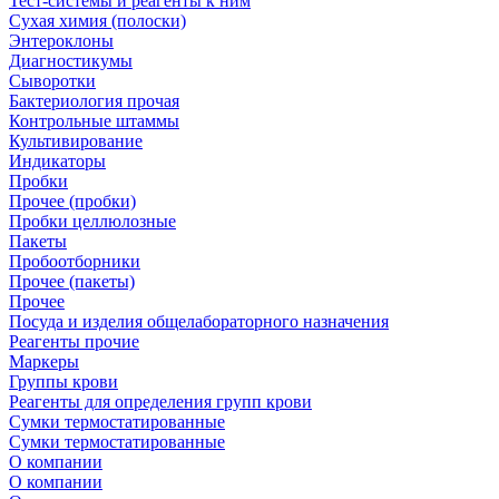
Тест-системы и реагенты к ним
Сухая химия (полоски)
Энтероклоны
Диагностикумы
Сыворотки
Бактериология прочая
Контрольные штаммы
Культивирование
Индикаторы
Пробки
Прочее (пробки)
Пробки целлюлозные
Пакеты
Пробоотборники
Прочее (пакеты)
Прочее
Посуда и изделия общелабораторного назначения
Реагенты прочие
Маркеры
Группы крови
Реагенты для определения групп крови
Сумки термостатированные
Сумки термостатированные
О компании
О компании