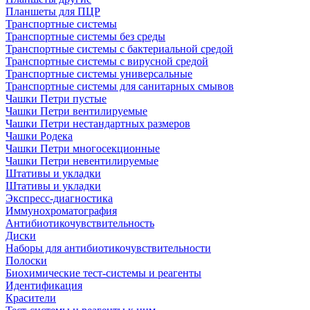
Планшеты для ПЦР
Транспортные системы
Транспортные системы без среды
Транспортные системы с бактериальной средой
Транспортные системы с вирусной средой
Транспортные системы универсальные
Транспортные системы для санитарных смывов
Чашки Петри пустые
Чашки Петри вентилируемые
Чашки Петри нестандартных размеров
Чашки Родека
Чашки Петри многосекционные
Чашки Петри невентилируемые
Штативы и укладки
Штативы и укладки
Экспресс-диагностика
Иммунохроматография
Антибиотикочувствительность
Диски
Наборы для антибиотикочувствительности
Полоски
Биохимические тест-системы и реагенты
Идентификация
Красители