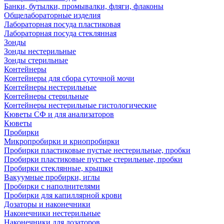
Банки, бутылки, промывалки, фляги, флаконы
Общелабораторные изделия
Лабораторная посуда пластиковая
Лабораторная посуда стеклянная
Зонды
Зонды нестерильные
Зонды стерильные
Контейнеры
Контейнеры для сбора суточной мочи
Контейнеры нестерильные
Контейнеры стерильные
Контейнеры нестерильные гистологические
Кюветы СФ и для анализаторов
Кюветы
Пробирки
Микропробирки и криопробирки
Пробирки пластиковые пустые нестерильные, пробки
Пробирки пластиковые пустые стерильные, пробки
Пробирки стеклянные, крышки
Вакуумные пробирки, иглы
Пробирки с наполнителями
Пробирки для капиллярной крови
Дозаторы и наконечники
Наконечники нестерильные
Наконечники для дозаторов