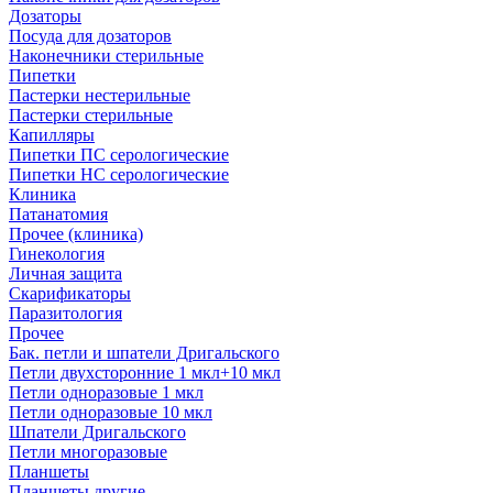
Дозаторы
Посуда для дозаторов
Наконечники стерильные
Пипетки
Пастерки нестерильные
Пастерки стерильные
Капилляры
Пипетки ПС серологические
Пипетки НС серологические
Клиника
Патанатомия
Прочее (клиника)
Гинекология
Личная защита
Скарификаторы
Паразитология
Прочее
Бак. петли и шпатели Дригальского
Петли двухсторонние 1 мкл+10 мкл
Петли одноразовые 1 мкл
Петли одноразовые 10 мкл
Шпатели Дригальского
Петли многоразовые
Планшеты
Планшеты другие