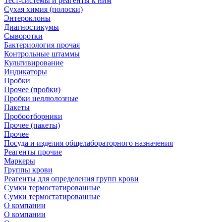
Тест-системы и реагенты к ним
Сухая химия (полоски)
Энтероклоны
Диагностикумы
Сыворотки
Бактериология прочая
Контрольные штаммы
Культивирование
Индикаторы
Пробки
Прочее (пробки)
Пробки целлюлозные
Пакеты
Пробоотборники
Прочее (пакеты)
Прочее
Посуда и изделия общелабораторного назначения
Реагенты прочие
Маркеры
Группы крови
Реагенты для определения групп крови
Сумки термостатированные
Сумки термостатированные
О компании
О компании