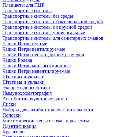
Планшеты для ПЦР
Транспортные системы
Транспортные системы без среды
Транспортные системы с бактериальной средой
Транспортные системы с вирусной средой
Транспортные системы универсальные
Транспортные системы для санитарных смывов
Чашки Петри пустые
Чашки Петри вентилируемые
Чашки Петри нестандартных размеров
Чашки Родека
Чашки Петри многосекционные
Чашки Петри невентилируемые
Штативы и укладки
Штативы и укладки
Экспресс-диагностика
Иммунохроматография
Антибиотикочувствительность
Диски
Наборы для антибиотикочувствительности
Полоски
Биохимические тест-системы и реагенты
Идентификация
Красители