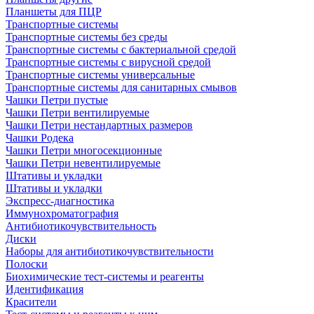
Планшеты для ПЦР
Транспортные системы
Транспортные системы без среды
Транспортные системы с бактериальной средой
Транспортные системы с вирусной средой
Транспортные системы универсальные
Транспортные системы для санитарных смывов
Чашки Петри пустые
Чашки Петри вентилируемые
Чашки Петри нестандартных размеров
Чашки Родека
Чашки Петри многосекционные
Чашки Петри невентилируемые
Штативы и укладки
Штативы и укладки
Экспресс-диагностика
Иммунохроматография
Антибиотикочувствительность
Диски
Наборы для антибиотикочувствительности
Полоски
Биохимические тест-системы и реагенты
Идентификация
Красители