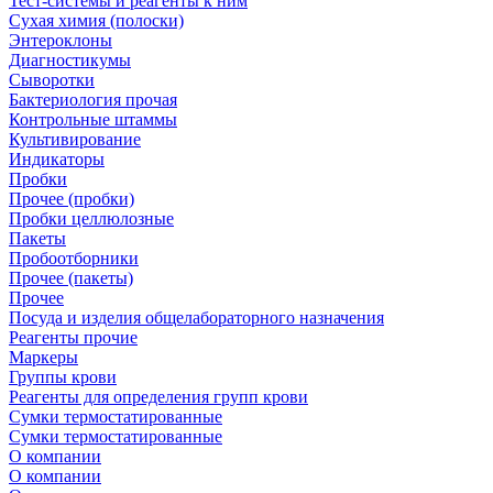
Тест-системы и реагенты к ним
Сухая химия (полоски)
Энтероклоны
Диагностикумы
Сыворотки
Бактериология прочая
Контрольные штаммы
Культивирование
Индикаторы
Пробки
Прочее (пробки)
Пробки целлюлозные
Пакеты
Пробоотборники
Прочее (пакеты)
Прочее
Посуда и изделия общелабораторного назначения
Реагенты прочие
Маркеры
Группы крови
Реагенты для определения групп крови
Сумки термостатированные
Сумки термостатированные
О компании
О компании