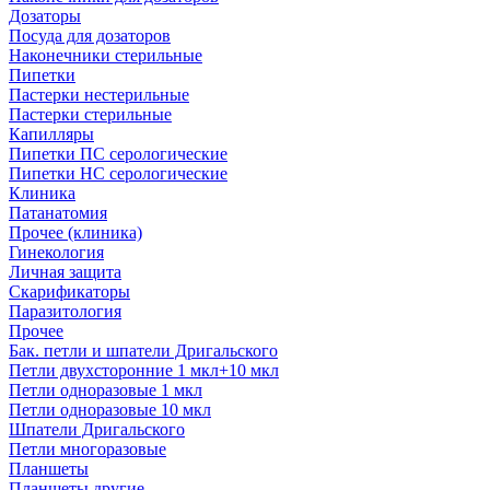
Дозаторы
Посуда для дозаторов
Наконечники стерильные
Пипетки
Пастерки нестерильные
Пастерки стерильные
Капилляры
Пипетки ПС серологические
Пипетки НС серологические
Клиника
Патанатомия
Прочее (клиника)
Гинекология
Личная защита
Скарификаторы
Паразитология
Прочее
Бак. петли и шпатели Дригальского
Петли двухсторонние 1 мкл+10 мкл
Петли одноразовые 1 мкл
Петли одноразовые 10 мкл
Шпатели Дригальского
Петли многоразовые
Планшеты
Планшеты другие