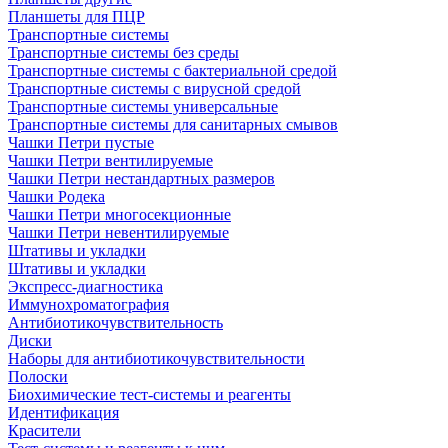
Планшеты для ПЦР
Транспортные системы
Транспортные системы без среды
Транспортные системы с бактериальной средой
Транспортные системы с вирусной средой
Транспортные системы универсальные
Транспортные системы для санитарных смывов
Чашки Петри пустые
Чашки Петри вентилируемые
Чашки Петри нестандартных размеров
Чашки Родека
Чашки Петри многосекционные
Чашки Петри невентилируемые
Штативы и укладки
Штативы и укладки
Экспресс-диагностика
Иммунохроматография
Антибиотикочувствительность
Диски
Наборы для антибиотикочувствительности
Полоски
Биохимические тест-системы и реагенты
Идентификация
Красители