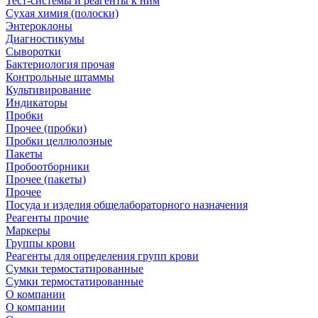
Тест-системы и реагенты к ним
Сухая химия (полоски)
Энтероклоны
Диагностикумы
Сыворотки
Бактериология прочая
Контрольные штаммы
Культивирование
Индикаторы
Пробки
Прочее (пробки)
Пробки целлюлозные
Пакеты
Пробоотборники
Прочее (пакеты)
Прочее
Посуда и изделия общелабораторного назначения
Реагенты прочие
Маркеры
Группы крови
Реагенты для определения групп крови
Сумки термостатированные
Сумки термостатированные
О компании
О компании