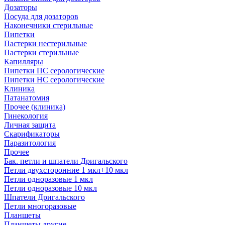
Дозаторы
Посуда для дозаторов
Наконечники стерильные
Пипетки
Пастерки нестерильные
Пастерки стерильные
Капилляры
Пипетки ПС серологические
Пипетки НС серологические
Клиника
Патанатомия
Прочее (клиника)
Гинекология
Личная защита
Скарификаторы
Паразитология
Прочее
Бак. петли и шпатели Дригальского
Петли двухсторонние 1 мкл+10 мкл
Петли одноразовые 1 мкл
Петли одноразовые 10 мкл
Шпатели Дригальского
Петли многоразовые
Планшеты
Планшеты другие