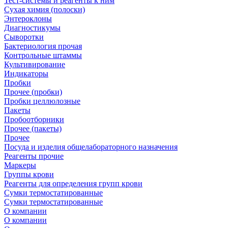
Тест-системы и реагенты к ним
Сухая химия (полоски)
Энтероклоны
Диагностикумы
Сыворотки
Бактериология прочая
Контрольные штаммы
Культивирование
Индикаторы
Пробки
Прочее (пробки)
Пробки целлюлозные
Пакеты
Пробоотборники
Прочее (пакеты)
Прочее
Посуда и изделия общелабораторного назначения
Реагенты прочие
Маркеры
Группы крови
Реагенты для определения групп крови
Сумки термостатированные
Сумки термостатированные
О компании
О компании