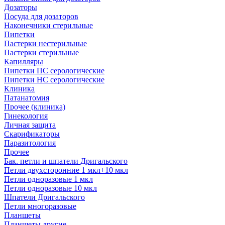
Дозаторы
Посуда для дозаторов
Наконечники стерильные
Пипетки
Пастерки нестерильные
Пастерки стерильные
Капилляры
Пипетки ПС серологические
Пипетки НС серологические
Клиника
Патанатомия
Прочее (клиника)
Гинекология
Личная защита
Скарификаторы
Паразитология
Прочее
Бак. петли и шпатели Дригальского
Петли двухсторонние 1 мкл+10 мкл
Петли одноразовые 1 мкл
Петли одноразовые 10 мкл
Шпатели Дригальского
Петли многоразовые
Планшеты
Планшеты другие