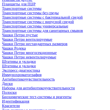
Планшеты для ПЦР
Транспортные системы
Транспортные системы без среды
Транспортные системы с бактериальной средой
Транспортные системы с вирусной средой
Транспортные системы универсальные
Транспортные системы для санитарных смывов
Чашки Петри пустые
Чашки Петри вентилируемые
Чашки Петри нестандартных размеров
Чашки Родека
Чашки Петри многосекционные
Чашки Петри невентилируемые
Штативы и укладки
Штативы и укладки
Экспресс-диагностика
Иммунохроматография
Антибиотикочувствительность
Диски
Наборы для антибиотикочувствительности
Полоски
Биохимические тест-системы и реагенты
Идентификация
Красители