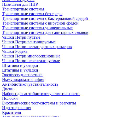
Планшеты для ПЦР
Транспортные системы
Транспортные системы без среды
Транспортные системы с бактериальной средой
Транспортные системы с вирусной средой
Транспортные системы универсальные
Транспортные системы для санитарных смывов
Чашки Петри пустые
Чашки Петри вентилируемые
Чашки Петри нестандартных размеров
Чашки Родека
Чашки Петри многосекционные
Чашки Петри невентилируемые
Штативы и укладки
Штативы и укладки
Экспресс-диагностика
Иммунохроматография
Антибиотикочувствительность
Диски
Наборы для антибиотикочувствительности
Полоски
Биохимические тест-системы и реагенты
Идентификация
Красители