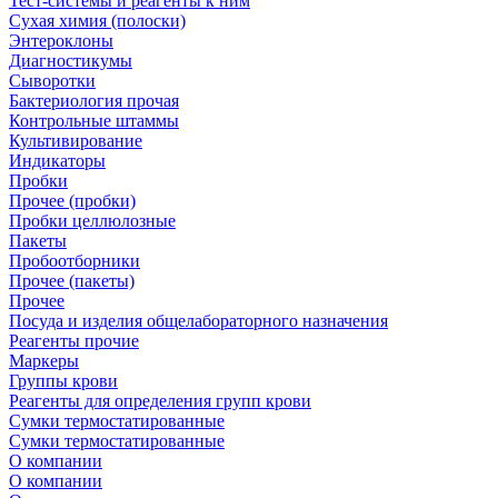
Тест-системы и реагенты к ним
Сухая химия (полоски)
Энтероклоны
Диагностикумы
Сыворотки
Бактериология прочая
Контрольные штаммы
Культивирование
Индикаторы
Пробки
Прочее (пробки)
Пробки целлюлозные
Пакеты
Пробоотборники
Прочее (пакеты)
Прочее
Посуда и изделия общелабораторного назначения
Реагенты прочие
Маркеры
Группы крови
Реагенты для определения групп крови
Сумки термостатированные
Сумки термостатированные
О компании
О компании