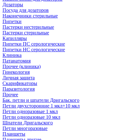
Дозаторы
Посуда для дозаторов
Наконечники стерильные
Пипетки
Пастерки нестерильные
Пастерки стерильные
Капилляры
Пипетки ПС серологические
Пипетки НС серологические
Клиника
Патанатомия
Прочее (клиника)
Гинекология
Личная защита
Скарификаторы
Паразитология
Прочее
Бак. петли и шпатели Дригальского
Петли двухсторонние 1 мкл+10 мкл
Петли одноразовые 1 мкл
Петли одноразовые 10 мкл
Шпатели Дригальского
Петли многоразовые
Планшеты
Планшеты другие