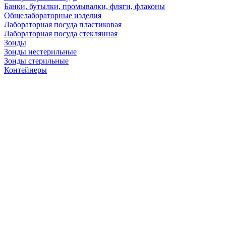
Банки, бутылки, промывалки, фляги, флаконы
Общелабораторные изделия
Лабораторная посуда пластиковая
Лабораторная посуда стеклянная
Зонды
Зонды нестерильные
Зонды стерильные
Контейнеры