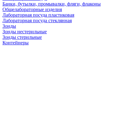
Банки, бутылки, промывалки, фляги, флаконы
Общелабораторные изделия
Лабораторная посуда пластиковая
Лабораторная посуда стеклянная
Зонды
Зонды нестерильные
Зонды стерильные
Контейнеры