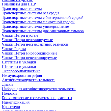
Планшеты для ПЦР
Транспортные системы
Транспортные системы без среды
Транспортные системы с бактериальной средой
Транспортные системы с вирусной средой
Транспортные системы универсальные
Транспортные системы для санитарных смывов
Чашки Петри пустые
Чашки Петри вентилируемые
Чашки Петри нестандартных размеров
Чашки Родека
Чашки Петри многосекционные
Чашки Петри невентилируемые
Штативы и укладки
Штативы и укладки
Экспресс-диагностика
Иммунохроматография
Антибиотикочувствительность
Диски
Наборы для антибиотикочувствительности
Полоски
Биохимические тест-системы и реагенты
Идентификация
Красители