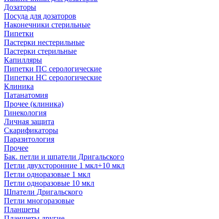
Дозаторы
Посуда для дозаторов
Наконечники стерильные
Пипетки
Пастерки нестерильные
Пастерки стерильные
Капилляры
Пипетки ПС серологические
Пипетки НС серологические
Клиника
Патанатомия
Прочее (клиника)
Гинекология
Личная защита
Скарификаторы
Паразитология
Прочее
Бак. петли и шпатели Дригальского
Петли двухсторонние 1 мкл+10 мкл
Петли одноразовые 1 мкл
Петли одноразовые 10 мкл
Шпатели Дригальского
Петли многоразовые
Планшеты
Планшеты другие