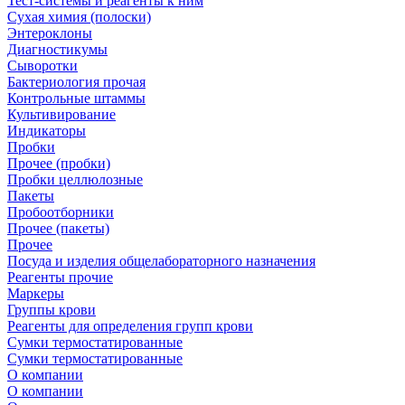
Тест-системы и реагенты к ним
Сухая химия (полоски)
Энтероклоны
Диагностикумы
Сыворотки
Бактериология прочая
Контрольные штаммы
Культивирование
Индикаторы
Пробки
Прочее (пробки)
Пробки целлюлозные
Пакеты
Пробоотборники
Прочее (пакеты)
Прочее
Посуда и изделия общелабораторного назначения
Реагенты прочие
Маркеры
Группы крови
Реагенты для определения групп крови
Сумки термостатированные
Сумки термостатированные
О компании
О компании