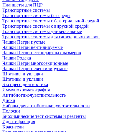
Планшеты для ПЦР
Транспортные системы
Транспортные системы без среды
Транспортные системы с бактериальной средой
Транспортные системы с вирусной средой
Транспортные системы универсальные
Транспортные системы для санитарных смывов
Чашки Петри пустые
Чашки Петри вентилируемые
Чашки Петри нестандартных размеров
Чашки Родека
Чашки Петри многосекционные
Чашки Петри невентилируемые
Штативы и укладки
Штативы и укладки
Экспресс-диагностика
Иммунохроматография
Антибиотикочувствительность
Диски
Наборы для антибиотикочувствительности
Полоски
Биохимические тест-системы и реагенты
Идентификация
Красители