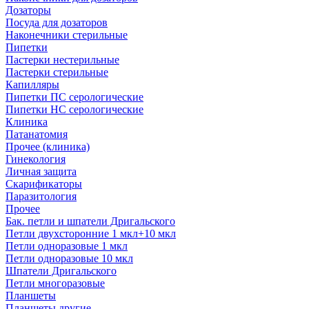
Дозаторы
Посуда для дозаторов
Наконечники стерильные
Пипетки
Пастерки нестерильные
Пастерки стерильные
Капилляры
Пипетки ПС серологические
Пипетки НС серологические
Клиника
Патанатомия
Прочее (клиника)
Гинекология
Личная защита
Скарификаторы
Паразитология
Прочее
Бак. петли и шпатели Дригальского
Петли двухсторонние 1 мкл+10 мкл
Петли одноразовые 1 мкл
Петли одноразовые 10 мкл
Шпатели Дригальского
Петли многоразовые
Планшеты
Планшеты другие