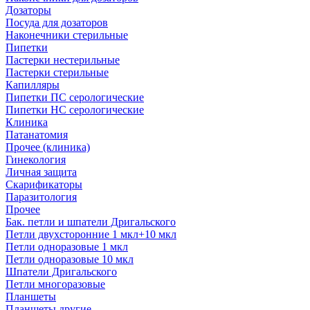
Дозаторы
Посуда для дозаторов
Наконечники стерильные
Пипетки
Пастерки нестерильные
Пастерки стерильные
Капилляры
Пипетки ПС серологические
Пипетки НС серологические
Клиника
Патанатомия
Прочее (клиника)
Гинекология
Личная защита
Скарификаторы
Паразитология
Прочее
Бак. петли и шпатели Дригальского
Петли двухсторонние 1 мкл+10 мкл
Петли одноразовые 1 мкл
Петли одноразовые 10 мкл
Шпатели Дригальского
Петли многоразовые
Планшеты
Планшеты другие