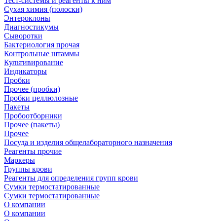
Тест-системы и реагенты к ним
Сухая химия (полоски)
Энтероклоны
Диагностикумы
Сыворотки
Бактериология прочая
Контрольные штаммы
Культивирование
Индикаторы
Пробки
Прочее (пробки)
Пробки целлюлозные
Пакеты
Пробоотборники
Прочее (пакеты)
Прочее
Посуда и изделия общелабораторного назначения
Реагенты прочие
Маркеры
Группы крови
Реагенты для определения групп крови
Сумки термостатированные
Сумки термостатированные
О компании
О компании