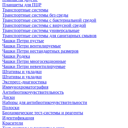
Планшеты для ПЦР
Транспортные системы
Транспортные системы без среды
Транспортные системы с бактериальной средой
Транспортные системы с вирусной средой
Транспортные системы универсальные
Транспортные системы для санитарных смывов
Чашки Петри пустые
Чашки Петри вентилируемые
Чашки Петри нестандартных размеров
Чашки Родека
Чашки Петри многосекционные
Чашки Петри невентилируемые
Штативы и укладки
Штативы и укладки
Экспресс-диагностика
Иммунохроматография
Антибиотикочувствительность
Диски
Наборы для антибиотикочувствительности
Полоски
Биохимические тест-системы и реагенты
Идентификация
Красители