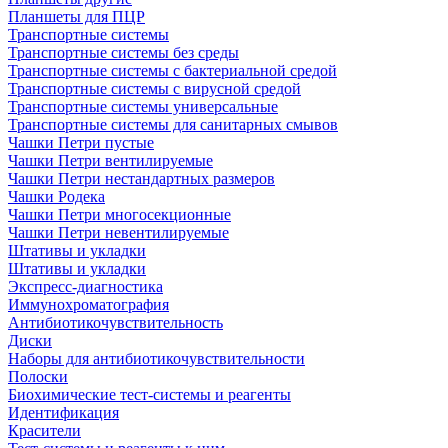
Планшеты для ПЦР
Транспортные системы
Транспортные системы без среды
Транспортные системы с бактериальной средой
Транспортные системы с вирусной средой
Транспортные системы универсальные
Транспортные системы для санитарных смывов
Чашки Петри пустые
Чашки Петри вентилируемые
Чашки Петри нестандартных размеров
Чашки Родека
Чашки Петри многосекционные
Чашки Петри невентилируемые
Штативы и укладки
Штативы и укладки
Экспресс-диагностика
Иммунохроматография
Антибиотикочувствительность
Диски
Наборы для антибиотикочувствительности
Полоски
Биохимические тест-системы и реагенты
Идентификация
Красители