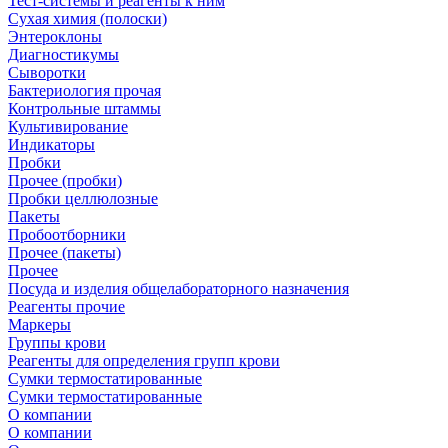
Тест-системы и реагенты к ним
Сухая химия (полоски)
Энтероклоны
Диагностикумы
Сыворотки
Бактериология прочая
Контрольные штаммы
Культивирование
Индикаторы
Пробки
Прочее (пробки)
Пробки целлюлозные
Пакеты
Пробоотборники
Прочее (пакеты)
Прочее
Посуда и изделия общелабораторного назначения
Реагенты прочие
Маркеры
Группы крови
Реагенты для определения групп крови
Сумки термостатированные
Сумки термостатированные
О компании
О компании