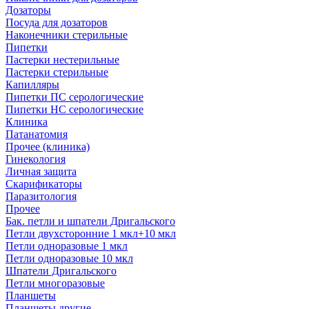
Дозаторы
Посуда для дозаторов
Наконечники стерильные
Пипетки
Пастерки нестерильные
Пастерки стерильные
Капилляры
Пипетки ПС серологические
Пипетки НС серологические
Клиника
Патанатомия
Прочее (клиника)
Гинекология
Личная защита
Скарификаторы
Паразитология
Прочее
Бак. петли и шпатели Дригальского
Петли двухсторонние 1 мкл+10 мкл
Петли одноразовые 1 мкл
Петли одноразовые 10 мкл
Шпатели Дригальского
Петли многоразовые
Планшеты
Планшеты другие