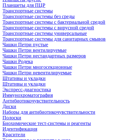
Планшеты для ПЦР
Транспортные системы
Транспортные системы без среды
Транспортные системы с бактериальной средой
Транспортные системы с вирусной средой
Транспортные системы универсальные
Транспортные системы для санитарных смывов
Чашки Петри пустые
Чашки Петри вентилируемые
Чашки Петри нестандартных размеров
Чашки Родека
Чашки Петри многосекционные
Чашки Петри невентилируемые
Штативы и укладки
Штативы и укладки
Экспресс-диагностика
Иммунохроматография
Антибиотикочувствительность
Диски
Наборы для антибиотикочувствительности
Полоски
Биохимические тест-системы и реагенты
Идентификация
Красители