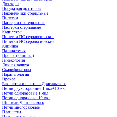
Дозаторы
Посуда для дозаторов
Наконечники стерильные
Пипетки
Пастерки нестерильные
Пастерки стерильные
Капилляры
Пипетки ПС серологические
Пипетки НС серологические
Клиника
Патанатомия
Прочее (клиника)
Гинекология
Личная защита
Скарификаторы
Паразитология
Прочее
Бак. петли и шпатели Дригальского
Петли двухсторонние 1 мкл+10 мкл
Петли одноразовые 1 мкл
Петли одноразовые 10 мкл
Шпатели Дригальского
Петли многоразовые
Планшеты
Планшеты другие