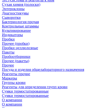
Тест-системы и реагенты к ним
Сухая химия (полоски)
Энтероклоны
Диагностикумы
Сыворотки
Бактериология прочая
Контрольные штаммы
Культивирование
Индикаторы
Пробки
Прочее (пробки)
Пробки целлюлозные
Пакеты
Пробоотборники
Прочее (пакеты)
Прочее
Посуда и изделия общелабораторного назначения
Реагенты прочие
Маркеры
Группы крови
Реагенты для определения групп крови
Сумки термостатированные
Сумки термостатированные
О компании
О компании