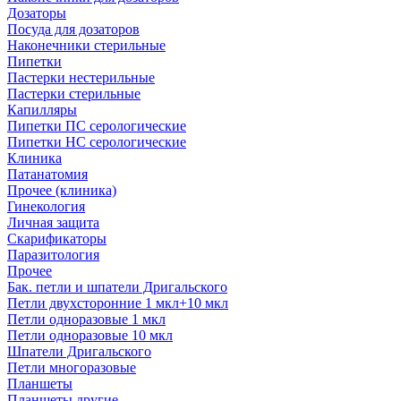
Дозаторы
Посуда для дозаторов
Наконечники стерильные
Пипетки
Пастерки нестерильные
Пастерки стерильные
Капилляры
Пипетки ПС серологические
Пипетки НС серологические
Клиника
Патанатомия
Прочее (клиника)
Гинекология
Личная защита
Скарификаторы
Паразитология
Прочее
Бак. петли и шпатели Дригальского
Петли двухсторонние 1 мкл+10 мкл
Петли одноразовые 1 мкл
Петли одноразовые 10 мкл
Шпатели Дригальского
Петли многоразовые
Планшеты
Планшеты другие