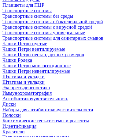
Планшеты для ПЦР
Транспортные системы
Транспортные системы без среды
Транспортные системы с бактериальной средой
Транспортные системы с вирусной средой
Транспортные системы универсальные
Транспортные системы для санитарных смывов
Чашки Петри пустые
Чашки Петри вентилируемые
Чашки Петри нестандартных размеров
Чашки Родека
Чашки Петри многосекционные
Чашки Петри невентилируемые
Штативы и укладки
Штативы и укладки
Экспресс-диагностика
Иммунохроматография
Антибиотикочувствительность
Диски
Наборы для антибиотикочувствительности
Полоски
Биохимические тест-системы и реагенты
Идентификация
Красители