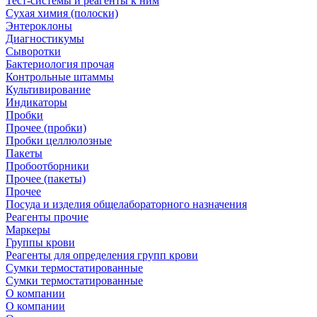
Тест-системы и реагенты к ним
Сухая химия (полоски)
Энтероклоны
Диагностикумы
Сыворотки
Бактериология прочая
Контрольные штаммы
Культивирование
Индикаторы
Пробки
Прочее (пробки)
Пробки целлюлозные
Пакеты
Пробоотборники
Прочее (пакеты)
Прочее
Посуда и изделия общелабораторного назначения
Реагенты прочие
Маркеры
Группы крови
Реагенты для определения групп крови
Сумки термостатированные
Сумки термостатированные
О компании
О компании