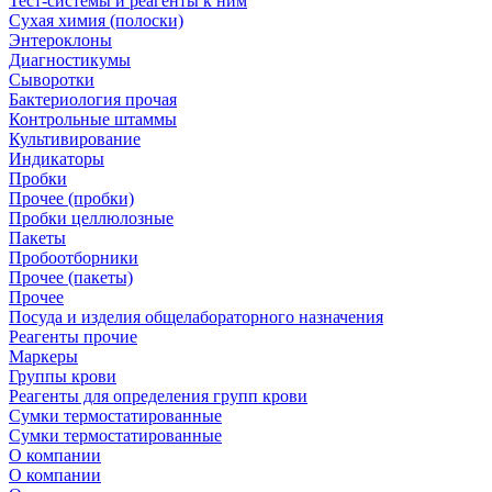
Тест-системы и реагенты к ним
Сухая химия (полоски)
Энтероклоны
Диагностикумы
Сыворотки
Бактериология прочая
Контрольные штаммы
Культивирование
Индикаторы
Пробки
Прочее (пробки)
Пробки целлюлозные
Пакеты
Пробоотборники
Прочее (пакеты)
Прочее
Посуда и изделия общелабораторного назначения
Реагенты прочие
Маркеры
Группы крови
Реагенты для определения групп крови
Сумки термостатированные
Сумки термостатированные
О компании
О компании