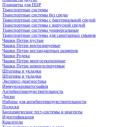
Планшеты для ПЦР
Транспортные системы
Транспортные системы без среды
Транспортные системы с бактериальной средой
Транспортные системы с вирусной средой
Транспортные системы универсальные
Транспортные системы для санитарных смывов
Чашки Петри пустые
Чашки Петри вентилируемые
Чашки Петри нестандартных размеров
Чашки Родека
Чашки Петри многосекционные
Чашки Петри невентилируемые
Штативы и укладки
Штативы и укладки
Экспресс-диагностика
Иммунохроматография
Антибиотикочувствительность
Диски
Наборы для антибиотикочувствительности
Полоски
Биохимические тест-системы и реагенты
Идентификация
Красители