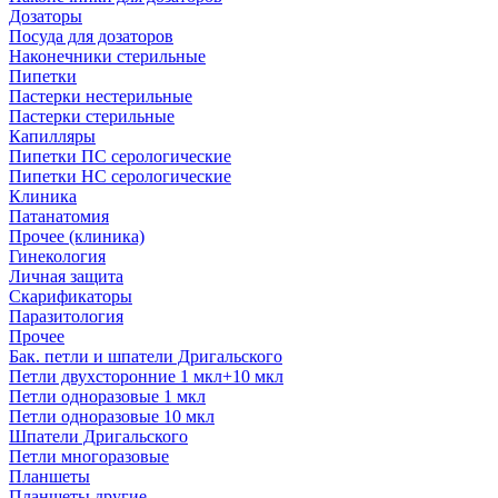
Дозаторы
Посуда для дозаторов
Наконечники стерильные
Пипетки
Пастерки нестерильные
Пастерки стерильные
Капилляры
Пипетки ПС серологические
Пипетки НС серологические
Клиника
Патанатомия
Прочее (клиника)
Гинекология
Личная защита
Скарификаторы
Паразитология
Прочее
Бак. петли и шпатели Дригальского
Петли двухсторонние 1 мкл+10 мкл
Петли одноразовые 1 мкл
Петли одноразовые 10 мкл
Шпатели Дригальского
Петли многоразовые
Планшеты
Планшеты другие