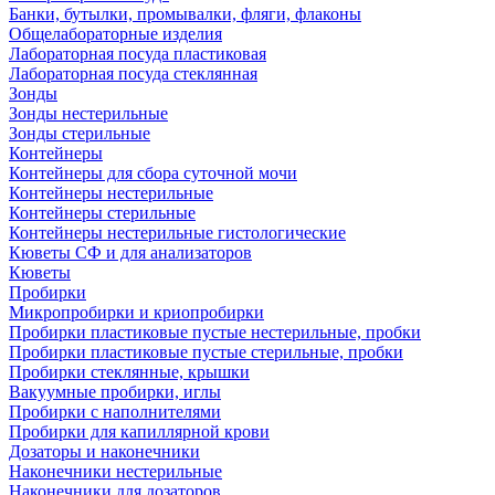
Банки, бутылки, промывалки, фляги, флаконы
Общелабораторные изделия
Лабораторная посуда пластиковая
Лабораторная посуда стеклянная
Зонды
Зонды нестерильные
Зонды стерильные
Контейнеры
Контейнеры для сбора суточной мочи
Контейнеры нестерильные
Контейнеры стерильные
Контейнеры нестерильные гистологические
Кюветы СФ и для анализаторов
Кюветы
Пробирки
Микропробирки и криопробирки
Пробирки пластиковые пустые нестерильные, пробки
Пробирки пластиковые пустые стерильные, пробки
Пробирки стеклянные, крышки
Вакуумные пробирки, иглы
Пробирки с наполнителями
Пробирки для капиллярной крови
Дозаторы и наконечники
Наконечники нестерильные
Наконечники для дозаторов