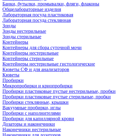
Банки, бутылки, промывалки, фляги, флаконы
Общелабораторные изделия
Лабораторная посуда пластиковая
Лабораторная посуда стеклянная
Зонды
Зонды нестерильные
Зонды стерильные
Контейнеры
Контейнеры для сбора суточной мочи
Контейнеры нестерильные
Контейнеры стерильные
Контейнеры нестерильные гистологические
Кюветы СФ и для анализаторов
Кюветы
Пробирки
Микропробирки и криопробирки
Пробирки пластиковые пустые нестерильные, пробки
Пробирки пластиковые пустые стерильные, пробки
Пробирки стеклянные, крышки
Вакуумные пробирки, иглы
Пробирки с наполнителями
Пробирки для капиллярной крови
Дозаторы и наконечники
Наконечники нестерильные
Наконечники для дозаторов