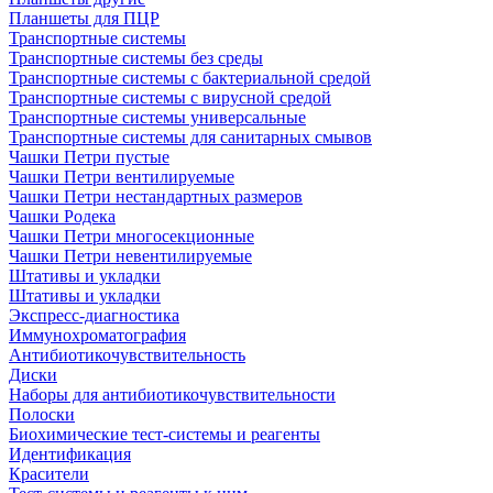
Планшеты для ПЦР
Транспортные системы
Транспортные системы без среды
Транспортные системы с бактериальной средой
Транспортные системы с вирусной средой
Транспортные системы универсальные
Транспортные системы для санитарных смывов
Чашки Петри пустые
Чашки Петри вентилируемые
Чашки Петри нестандартных размеров
Чашки Родека
Чашки Петри многосекционные
Чашки Петри невентилируемые
Штативы и укладки
Штативы и укладки
Экспресс-диагностика
Иммунохроматография
Антибиотикочувствительность
Диски
Наборы для антибиотикочувствительности
Полоски
Биохимические тест-системы и реагенты
Идентификация
Красители