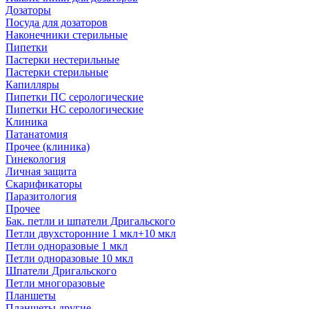
Дозаторы
Посуда для дозаторов
Наконечники стерильные
Пипетки
Пастерки нестерильные
Пастерки стерильные
Капилляры
Пипетки ПС серологические
Пипетки НС серологические
Клиника
Патанатомия
Прочее (клиника)
Гинекология
Личная защита
Скарификаторы
Паразитология
Прочее
Бак. петли и шпатели Дригальского
Петли двухсторонние 1 мкл+10 мкл
Петли одноразовые 1 мкл
Петли одноразовые 10 мкл
Шпатели Дригальского
Петли многоразовые
Планшеты
Планшеты другие