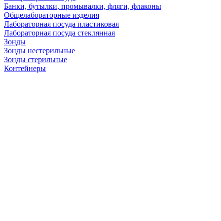
Банки, бутылки, промывалки, фляги, флаконы
Общелабораторные изделия
Лабораторная посуда пластиковая
Лабораторная посуда стеклянная
Зонды
Зонды нестерильные
Зонды стерильные
Контейнеры