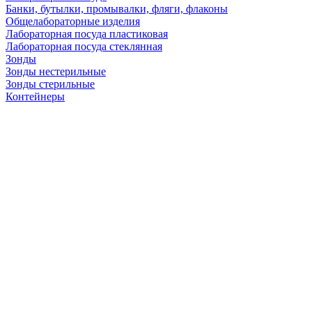
Банки, бутылки, промывалки, фляги, флаконы
Общелабораторные изделия
Лабораторная посуда пластиковая
Лабораторная посуда стеклянная
Зонды
Зонды нестерильные
Зонды стерильные
Контейнеры