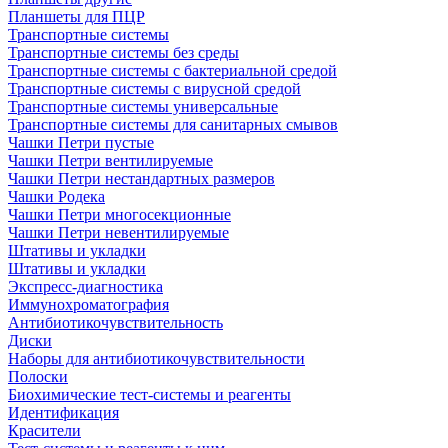
Планшеты для ПЦР
Транспортные системы
Транспортные системы без среды
Транспортные системы с бактериальной средой
Транспортные системы с вирусной средой
Транспортные системы универсальные
Транспортные системы для санитарных смывов
Чашки Петри пустые
Чашки Петри вентилируемые
Чашки Петри нестандартных размеров
Чашки Родека
Чашки Петри многосекционные
Чашки Петри невентилируемые
Штативы и укладки
Штативы и укладки
Экспресс-диагностика
Иммунохроматография
Антибиотикочувствительность
Диски
Наборы для антибиотикочувствительности
Полоски
Биохимические тест-системы и реагенты
Идентификация
Красители