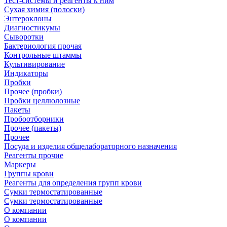
Тест-системы и реагенты к ним
Сухая химия (полоски)
Энтероклоны
Диагностикумы
Сыворотки
Бактериология прочая
Контрольные штаммы
Культивирование
Индикаторы
Пробки
Прочее (пробки)
Пробки целлюлозные
Пакеты
Пробоотборники
Прочее (пакеты)
Прочее
Посуда и изделия общелабораторного назначения
Реагенты прочие
Маркеры
Группы крови
Реагенты для определения групп крови
Сумки термостатированные
Сумки термостатированные
О компании
О компании