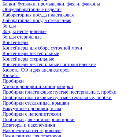
Банки, бутылки, промывалки, фляги, флаконы
Общелабораторные изделия
Лабораторная посуда пластиковая
Лабораторная посуда стеклянная
Зонды
Зонды нестерильные
Зонды стерильные
Контейнеры
Контейнеры для сбора суточной мочи
Контейнеры нестерильные
Контейнеры стерильные
Контейнеры нестерильные гистологические
Кюветы СФ и для анализаторов
Кюветы
Пробирки
Микропробирки и криопробирки
Пробирки пластиковые пустые нестерильные, пробки
Пробирки пластиковые пустые стерильные, пробки
Пробирки стеклянные, крышки
Вакуумные пробирки, иглы
Пробирки с наполнителями
Пробирки для капиллярной крови
Дозаторы и наконечники
Наконечники нестерильные
Наконечники для дозаторов