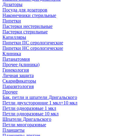
Дозаторы
Посуда для дозаторов
Наконечники стерильные
Пипетки
Пастерки нестерильные
Пастерки стерильные
Капилляры
Пипетки ПС серологические
Пипетки НС серологические
Клиника
Патанатомия
Прочее (клиника)
Гинекология
Личная защита
Скарификаторы
Паразитология
Прочее
Бак. петли и шпатели Дригальского
Петли двухсторонние 1 мкл+10 мкл
Петли одноразовые 1 мкл
Петли одноразовые 10 мкл
Шпатели Дригальского
Петли многоразовые
Планшеты
Планшеты другие