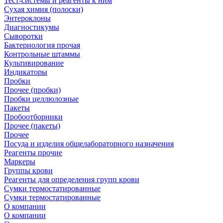
Тест-системы и реагенты к ним
Сухая химия (полоски)
Энтероклоны
Диагностикумы
Сыворотки
Бактериология прочая
Контрольные штаммы
Культивирование
Индикаторы
Пробки
Прочее (пробки)
Пробки целлюлозные
Пакеты
Пробоотборники
Прочее (пакеты)
Прочее
Посуда и изделия общелабораторного назначения
Реагенты прочие
Маркеры
Группы крови
Реагенты для определения групп крови
Сумки термостатированные
Сумки термостатированные
О компании
О компании