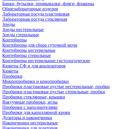
Банки, бутылки, промывалки, фляги, флаконы
Общелабораторные изделия
Лабораторная посуда пластиковая
Лабораторная посуда стеклянная
Зонды
Зонды нестерильные
Зонды стерильные
Контейнеры
Контейнеры для сбора суточной мочи
Контейнеры нестерильные
Контейнеры стерильные
Контейнеры нестерильные гистологические
Кюветы СФ и для анализаторов
Кюветы
Пробирки
Микропробирки и криопробирки
Пробирки пластиковые пустые нестерильные, пробки
Пробирки пластиковые пустые стерильные, пробки
Пробирки стеклянные, крышки
Вакуумные пробирки, иглы
Пробирки с наполнителями
Пробирки для капиллярной крови
Дозаторы и наконечники
Наконечники нестерильные
Наконечники для дозаторов