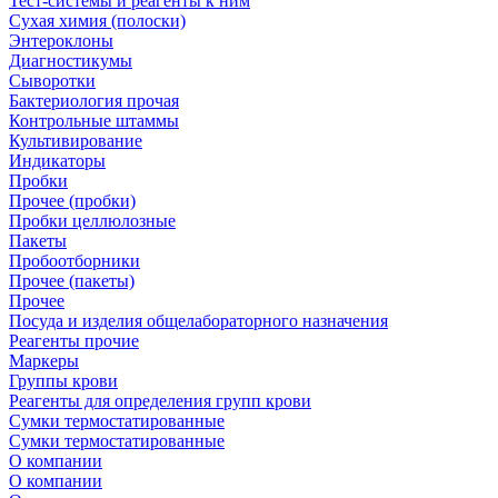
Тест-системы и реагенты к ним
Сухая химия (полоски)
Энтероклоны
Диагностикумы
Сыворотки
Бактериология прочая
Контрольные штаммы
Культивирование
Индикаторы
Пробки
Прочее (пробки)
Пробки целлюлозные
Пакеты
Пробоотборники
Прочее (пакеты)
Прочее
Посуда и изделия общелабораторного назначения
Реагенты прочие
Маркеры
Группы крови
Реагенты для определения групп крови
Сумки термостатированные
Сумки термостатированные
О компании
О компании