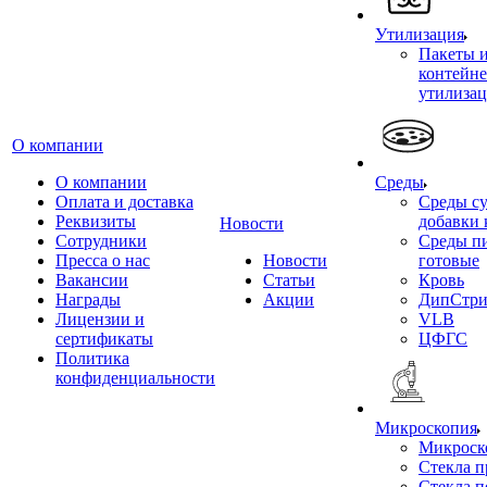
Утилизация
Пакеты 
контейне
утилиза
О компании
О компании
Среды
Оплата и доставка
Среды су
Реквизиты
добавки 
Новости
Сотрудники
Среды п
Пресса о нас
Новости
готовые
Вакансии
Статьи
Кровь
Награды
Акции
ДипСтри
Лицензии и
VLB
сертификаты
ЦФГС
Политика
конфиденциальности
Микроскопия
Микроск
Стекла 
Стекла 