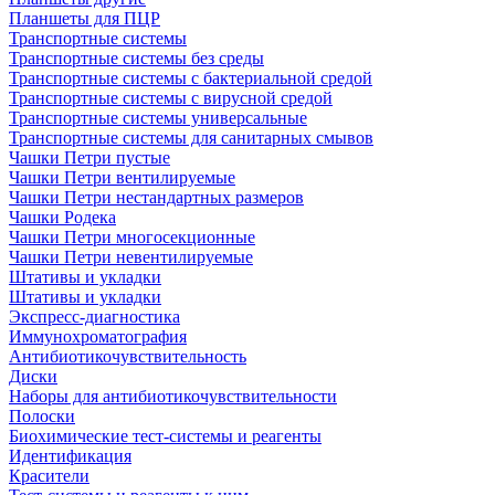
Планшеты для ПЦР
Транспортные системы
Транспортные системы без среды
Транспортные системы с бактериальной средой
Транспортные системы с вирусной средой
Транспортные системы универсальные
Транспортные системы для санитарных смывов
Чашки Петри пустые
Чашки Петри вентилируемые
Чашки Петри нестандартных размеров
Чашки Родека
Чашки Петри многосекционные
Чашки Петри невентилируемые
Штативы и укладки
Штативы и укладки
Экспресс-диагностика
Иммунохроматография
Антибиотикочувствительность
Диски
Наборы для антибиотикочувствительности
Полоски
Биохимические тест-системы и реагенты
Идентификация
Красители