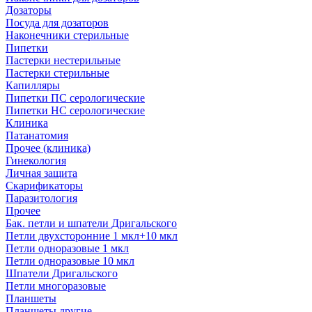
Дозаторы
Посуда для дозаторов
Наконечники стерильные
Пипетки
Пастерки нестерильные
Пастерки стерильные
Капилляры
Пипетки ПС серологические
Пипетки НС серологические
Клиника
Патанатомия
Прочее (клиника)
Гинекология
Личная защита
Скарификаторы
Паразитология
Прочее
Бак. петли и шпатели Дригальского
Петли двухсторонние 1 мкл+10 мкл
Петли одноразовые 1 мкл
Петли одноразовые 10 мкл
Шпатели Дригальского
Петли многоразовые
Планшеты
Планшеты другие