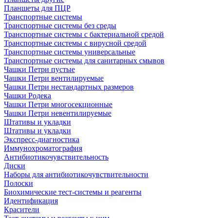
Планшеты для ПЦР
Транспортные системы
Транспортные системы без среды
Транспортные системы с бактериальной средой
Транспортные системы с вирусной средой
Транспортные системы универсальные
Транспортные системы для санитарных смывов
Чашки Петри пустые
Чашки Петри вентилируемые
Чашки Петри нестандартных размеров
Чашки Родека
Чашки Петри многосекционные
Чашки Петри невентилируемые
Штативы и укладки
Штативы и укладки
Экспресс-диагностика
Иммунохроматография
Антибиотикочувствительность
Диски
Наборы для антибиотикочувствительности
Полоски
Биохимические тест-системы и реагенты
Идентификация
Красители