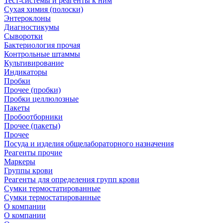
Тест-системы и реагенты к ним
Сухая химия (полоски)
Энтероклоны
Диагностикумы
Сыворотки
Бактериология прочая
Контрольные штаммы
Культивирование
Индикаторы
Пробки
Прочее (пробки)
Пробки целлюлозные
Пакеты
Пробоотборники
Прочее (пакеты)
Прочее
Посуда и изделия общелабораторного назначения
Реагенты прочие
Маркеры
Группы крови
Реагенты для определения групп крови
Сумки термостатированные
Сумки термостатированные
О компании
О компании