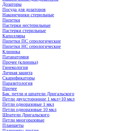
Дозаторы
Посуда для дозаторов
Наконечники стерильные
Пипетки
Пастерки нестерильные
Пастерки стерильные
Капилляры
Пипетки ПС серологические
Пипетки НС серологические
Клиника
Патанатомия
Прочее (клиника)
Гинекология
Личная защита
Скарификаторы
Паразитология
Прочее
Бак. петли и шпатели Дригальского
Петли двухсторонние 1 мкл+10 мкл
Петли одноразовые 1 мкл
Петли одноразовые 10 мкл
Шпатели Дригальского
Петли многоразовые
Планшеты
Планшеты другие