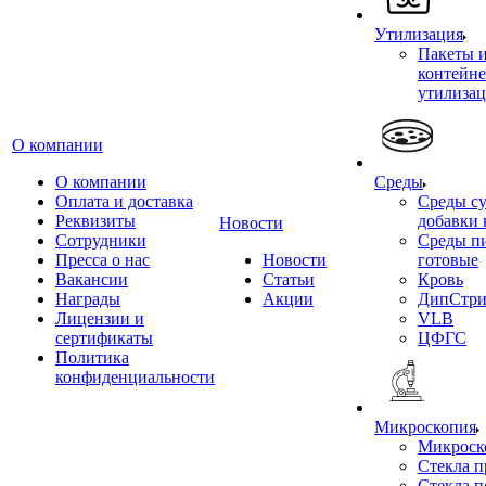
Утилизация
Пакеты 
контейне
утилиза
О компании
О компании
Среды
Оплата и доставка
Среды су
Реквизиты
добавки 
Новости
Сотрудники
Среды п
Пресса о нас
Новости
готовые
Вакансии
Статьи
Кровь
Награды
Акции
ДипСтри
Лицензии и
VLB
сертификаты
ЦФГС
Политика
конфиденциальности
Микроскопия
Микроск
Стекла 
Стекла 