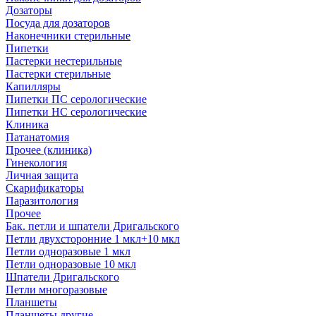
Дозаторы
Посуда для дозаторов
Наконечники стерильные
Пипетки
Пастерки нестерильные
Пастерки стерильные
Капилляры
Пипетки ПС серологические
Пипетки НС серологические
Клиника
Патанатомия
Прочее (клиника)
Гинекология
Личная защита
Скарификаторы
Паразитология
Прочее
Бак. петли и шпатели Дригальского
Петли двухсторонние 1 мкл+10 мкл
Петли одноразовые 1 мкл
Петли одноразовые 10 мкл
Шпатели Дригальского
Петли многоразовые
Планшеты
Планшеты другие