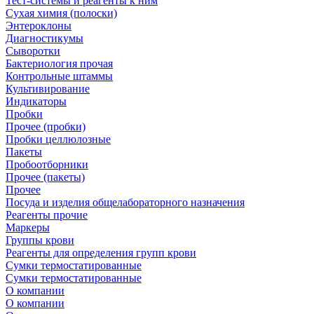
Тест-системы и реагенты к ним
Сухая химия (полоски)
Энтероклоны
Диагностикумы
Сыворотки
Бактериология прочая
Контрольные штаммы
Культивирование
Индикаторы
Пробки
Прочее (пробки)
Пробки целлюлозные
Пакеты
Пробоотборники
Прочее (пакеты)
Прочее
Посуда и изделия общелабораторного назначения
Реагенты прочие
Маркеры
Группы крови
Реагенты для определения групп крови
Сумки термостатированные
Сумки термостатированные
О компании
О компании