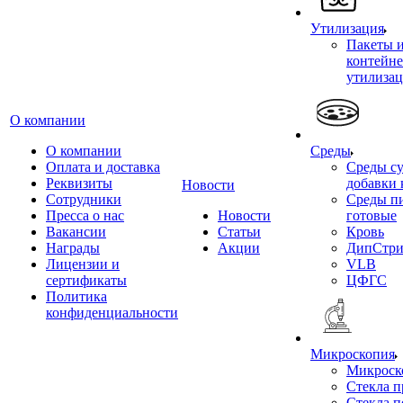
Утилизация
Пакеты 
контейне
утилиза
О компании
О компании
Среды
Оплата и доставка
Среды су
Реквизиты
добавки 
Новости
Сотрудники
Среды п
Пресса о нас
Новости
готовые
Вакансии
Статьи
Кровь
Награды
Акции
ДипСтри
Лицензии и
VLB
сертификаты
ЦФГС
Политика
конфиденциальности
Микроскопия
Микроск
Стекла 
Стекла 