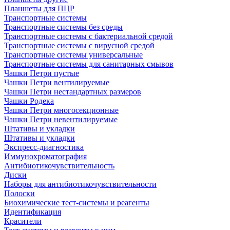
Планшеты для ПЦР
Транспортные системы
Транспортные системы без среды
Транспортные системы с бактериальной средой
Транспортные системы с вирусной средой
Транспортные системы универсальные
Транспортные системы для санитарных смывов
Чашки Петри пустые
Чашки Петри вентилируемые
Чашки Петри нестандартных размеров
Чашки Родека
Чашки Петри многосекционные
Чашки Петри невентилируемые
Штативы и укладки
Штативы и укладки
Экспресс-диагностика
Иммунохроматография
Антибиотикочувствительность
Диски
Наборы для антибиотикочувствительности
Полоски
Биохимические тест-системы и реагенты
Идентификация
Красители